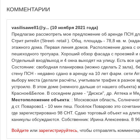
КОММЕНТАРИИ
vasilisawell1@y...
(10 ноября 2021 года)
Предлагаю рассмотреть мое предложение об аренде ПСН дл
Стрит ритейл (Street- retail ). Общ. площадь - 78,8 кв. м. (к
этажного дома. Первая линия домов. Расположение дома с о
пешеходного тротуара. Хороший обзор фасада с проезжей и 
Отдельный вход/выход и 4 окна выходят на улицу. Есть все 
Состояние: свободная планировка (можно сделать 2 зала), б
стену ПСН - недавно сдано в аренду на 10 лет фарм. сети Ап
выбору места (делали расчёты, учитывали трафик в разное вре
устроило. В этом доме (немного дальше от нашего объекта)
Красное&Белое. В соседнем доме - "Дискси", др. Аптека и Ме
Местоположение объекта
: : Московская область, Солнечног
д ст. Поварово1 - 10 мин пеш. Посёлок Поварово это сочетан
где зарегистрировано 98 СНТ. Сдаю торговый объект на длит
каникулы обсуждаются. Собственник: Ирина Алексеевна. 8 968
Войдите
или
зарегистрируйтесь
, чтобы отправлять коммента