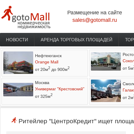
Перейти к основному содержанию
Размещение на сайте
sales@gotomall.ru
НОВОСТИ
АРЕНДА ТОРГОВЫХ ПЛОЩАДЕЙ
ТОР
Главное меню
Росто
Нефтеюганск
Соко
Orange Mall
от 5м
2
2
от 20м
до 900м
Москва
Смол
Универмаг "Крестовский"
Галак
2
от 325м
от 2м
Ритейлер "ЦентроКредит" ищет площад