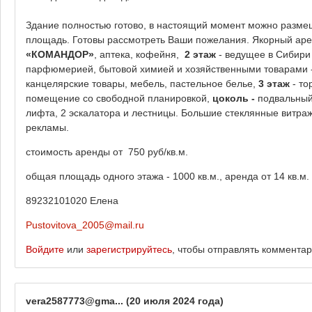
Здание полностью готово, в настоящий момент можно разме
площадь. Готовы рассмотреть Ваши пожелания. Якорный ар
«КОМАНДОР»
, аптека, кофейня,
2 этаж
- ведущее в Сибири 
парфюмерией, бытовой химией и хозяйственными товарами 
канцелярские товары, мебель, пастельное белье,
3 этаж
- то
помещение со свободной планировкой,
цоколь -
подвальный 
лифта, 2 эскалатора и лестницы. Большие стеклянные витр
рекламы.
стоимость аренды от 750 руб/кв.м.
общая площадь одного этажа - 1000 кв.м., аренда от 14 кв.м.
89232101020 Елена
Pustovitova_2005@mail.ru
Войдите
или
зарегистрируйтесь
, чтобы отправлять коммента
vera2587773@gma...
(20 июля 2024 года)