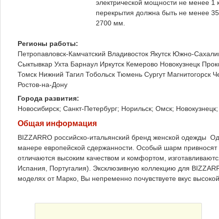
электрической мощности не менее 1 к
перекрытия должна быть не менее 350
2700 мм.
Регионы работы:
Петропавловск-Камчатский
Владивосток
Якутск
Южно-Сахали
Сыктывкар
Ухта
Барнаул
Иркутск
Кемерово
Новокузнецк
Прок
Томск
Нижний Тагил
Тобольск
Тюмень
Сургут
Магнитогорск
Ч
Ростов-на-Дону
Города развития:
Новосибирск; Санкт-Петербург; Норильск; Омск; Новокузнецк;
Общая информация
BIZZARRO российско-итальянский бренд женской одежды Оде
манере европейской сдержанности. Особый шарм привносят 
отличаются высоким качеством и комфортом, изготавливаются
Испания, Португалия). Эксклюзивную коллекцию для BIZZARR
моделях от Марко, Вы непременно почувствуете вкус высоко