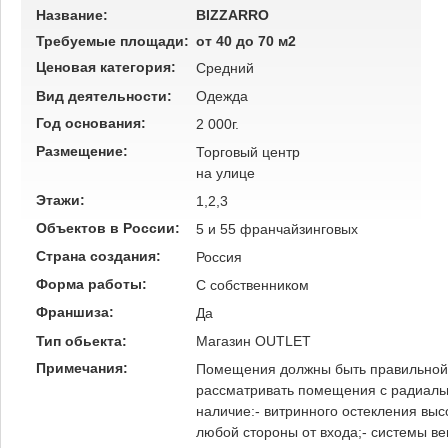
Название:
BIZZARRO
Требуемые площади:
от 40 до 70 м2
Ценовая категория:
Средний
Вид деятельности:
Одежда
Год основания:
2 000г.
Размещение:
Торговый центр
на улице
Этажи:
1,2,3
Объектов в России:
5 и 55 франчайзинговых
Страна создания:
Россия
Форма работы:
C собственником
Франшиза:
Да
Тип обьекта:
Магазин
OUTLET
Примечания:
Помещения должны быть правильной 
рассматривать помещения с радиальн
наличие:- витринного остекления вы
любой стороны от входа;- системы в