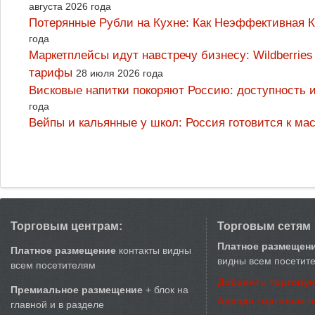
августа 2026 года
Потерянные Рубли на Кухне: Как Неэффективная
года
Маркетплейсы идут навстречу бизнесу: Wildberrie
тарифы
28 июля 2026 года
Висковые напитки покоряют Россию: доступность 
года
Вейпы и кальянные у школ: Россия готовится к м
Торговым центрам:
Торговым сетям
Платное размещен
Платное размещение
контакты видны
видны всем посетит
всем посетителям
Добавить торговую
Премиальное размещение
+ блок на
Аренда торговых 
главной и в разделе