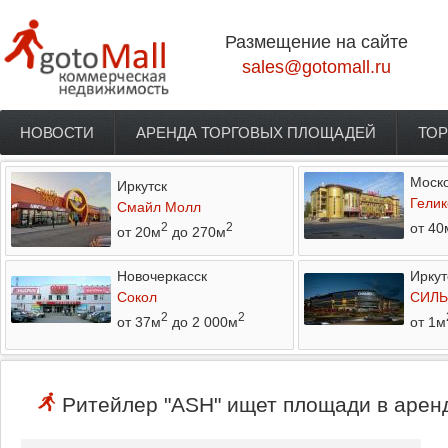
Перейти к основному содержанию
Размещение на сайте
sales@gotomall.ru
НОВОСТИ
АРЕНДА ТОРГОВЫХ ПЛОЩАДЕЙ
ТОР
Главное меню
Моско
Иркутск
Гелик
Смайл Молл
от 40
2
2
от 20м
до 270м
Новочеркасск
Иркут
Сокол
СИЛЬ
2
2
от 37м
до 2 000м
от 1м
Ритейлер "ASH" ищет площади в аренд