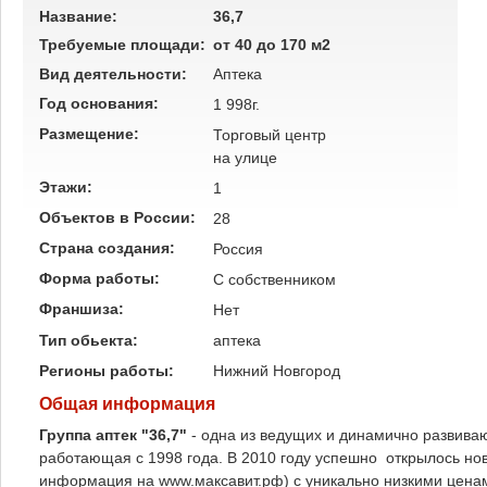
Название:
36,7
Требуемые площади:
от 40 до 170 м2
Вид деятельности:
Аптека
Год основания:
1 998г.
Размещение:
Торговый центр
на улице
Этажи:
1
Объектов в России:
28
Страна создания:
Россия
Форма работы:
C собственником
Франшиза:
Нет
Тип обьекта:
аптека
Регионы работы:
Нижний Новгород
Общая информация
Группа аптек "36,7"
- одна из ведущих и динамично развив
работающая с 1998 года. В 2010 году успешно открылось но
информация на www.максавит.рф) с уникально низкими ценам