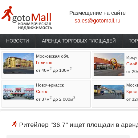
Перейти к основному содержанию
Размещение на сайте
sales@gotomall.ru
НОВОСТИ
АРЕНДА ТОРГОВЫХ ПЛОЩАДЕЙ
ТОР
Главное меню
Московская обл.
Иркут
Геликон
Смай
2
2
от 40м
до 100м
от 20
Новочеркасск
Моск
Сокол
Крест
2
2
от 37м
до 2 000м
от 32
Ритейлер "36,7" ищет площади в аренд