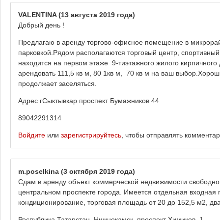
VALENTINA
(13 августа 2019 года)
Добрый день !
Предлагаю в аренду торгово-офисное помещение в микрорай
парковкой.Рядом располагаются торговый центр, спортивны
находится на первом этаже 9-тиэтажного жилого кирпичного
арендовать 111,5 кв м, 80 1кв м, 70 кв м на ваш выбор.Хоро
продолжает заселяться.
Адрес гСыктывкар проспект Бумажников 44
89042291314
Войдите
или
зарегистрируйтесь
, чтобы отправлять коммента
m.poselkina
(3 октября 2019 года)
Сдам в аренду объект коммерческой недвижимости свободно
центральном проспекте города. Имеется отдельная входная гр
кондиционирование, торговая площадь от 20 до 152,5 м2, два
Республика Татарстан, Нижнекамск, проспект Химиков, 1