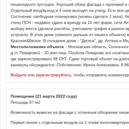
пешеходного тротуара. Хороший обзор фасада с проезжей и 
Отдельный вход/выход и 4 окна выходят на улицу. Есть все 
Состояние: свободная планировка (можно сделать 2 зала), б
стену ПСН - недавно сдано в аренду на 10 лет фарм. сети Ап
выбору места (делали расчёты, учитывали трафик в разное вре
устроило. В этом доме (немного дальше от нашего объекта)
Красное&Белое. В соседнем доме - "Дискси", др. Аптека и Ме
Местоположение объекта
: : Московская область, Солнечног
д ст. Поварово1 - 10 мин пеш. Посёлок Поварово это сочетан
где зарегистрировано 98 СНТ. Сдаю торговый объект на длит
каникулы обсуждаются. Собственник: Ирина Алексеевна. 8 968
Войдите
или
зарегистрируйтесь
, чтобы отправлять коммента
Помещение
(21 марта 2022 года)
Площадь 67 м2
Возможность вывески на фасаде с отличным обозрение пеш
Первая линия с отдельным входом на 1 этаже многоквартирн