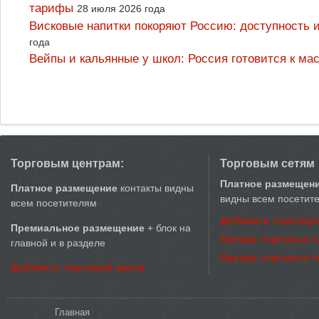
тарифы
28 июля 2026 года
Висковые напитки покоряют Россию: доступность 
года
Вейпы и кальянные у школ: Россия готовится к м
Торговым центрам:
Торговым сетям
Платное размещен
Платное размещение
контакты видны
видны всем посетит
всем посетителям
Добавить торговую
Премиальное размещение
+ блок на
Аренда торговых 
главной и в разделе
Аренда торговых 
Добавить торговый центр
Вы здесь
Главная