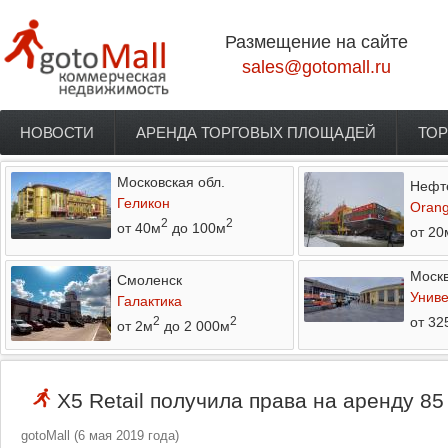
Перейти к основному содержанию
Размещение на сайте
sales@gotomall.ru
НОВОСТИ
АРЕНДА ТОРГОВЫХ ПЛОЩАДЕЙ
ТОР
Главное меню
Московская обл.
Нефт
Геликон
Orang
2
2
от 40м
до 100м
от 20
Моск
Смоленск
Униве
Галактика
от 32
2
2
от 2м
до 2 000м
X5 Retail получила права на аренду 85
gotoMall
(
6 мая 2019 года
)