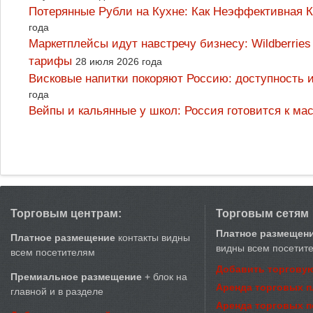
Потерянные Рубли на Кухне: Как Неэффективная
года
Маркетплейсы идут навстречу бизнесу: Wildberrie
тарифы
28 июля 2026 года
Висковые напитки покоряют Россию: доступность 
года
Вейпы и кальянные у школ: Россия готовится к м
Торговым центрам:
Торговым сетям
Платное размещен
Платное размещение
контакты видны
видны всем посетит
всем посетителям
Добавить торговую
Премиальное размещение
+ блок на
Аренда торговых 
главной и в разделе
Аренда торговых 