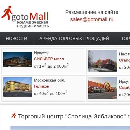
Перейти к основному содержанию
Размещение на сайте
sales@gotomall.ru
НОВОСТИ
АРЕНДА ТОРГОВЫХ ПЛОЩАДЕЙ
ТОР
Главное меню
Иркутск
Нефт
СИЛЬВЕР молл
Orang
2
2
от 1м
до 2 000м
от 20
Московская обл.
Иркут
Геликон
Смай
2
2
от 40м
до 100м
от 20
Торговый центр "Столица Зябликово" г