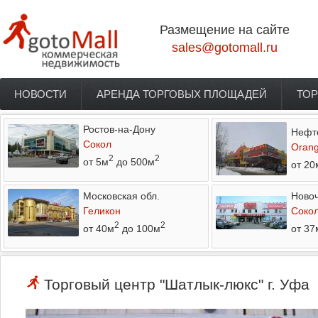
Перейти к основному содержанию
Размещение на сайте
sales@gotomall.ru
НОВОСТИ
АРЕНДА ТОРГОВЫХ ПЛОЩАДЕЙ
ТОР
Главное меню
Ростов-на-Дону
Нефт
Сокол
Orang
2
2
от 5м
до 500м
от 20
Московская обл.
Новоч
Геликон
Соко
2
2
от 40м
до 100м
от 37
Торговый центр "Шатлык-люкс" г. Уфа