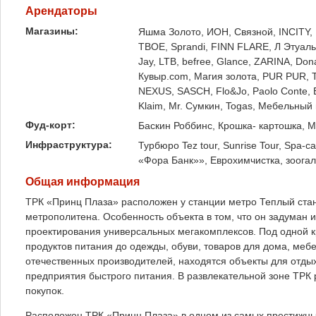
Арендаторы
Магазины:
Яшма Золото, ИОН, Связной, INCITY,
ТВОЕ, Sprandi, FINN FLARE, Л Этуаль,
Jay, LTB, befree, Glance, ZARINA, Don
Кувыр.com, Магия золота, PUR PUR, 
NEXUS, SASCH, Flo&Jo, Paolo Conte, E
Klaim, Mr. Сумкин, Togas, Мебельный
Фуд-корт:
Баскин Роббинс, Крошка- картошка, M
Инфраструктура:
Турбюро Tez tour, Sunrise Tour, Spa-
«Фора Банк»», Еврохимчистка, зоогал
Общая информация
ТРК «Принц Плаза» расположен у станции метро Теплый стан
метрополитена. Особенность объекта в том, что он задуман
проектирования универсальных мегакомплексов. Под одной 
продуктов питания до одежды, обуви, товаров для дома, ме
отечественных производителей, находятся объекты для отдых
предприятия быстрого питания. В развлекательной зоне ТРК 
покупок.
Расположен ТРК «Принц Плаза» в одном из самых престижны