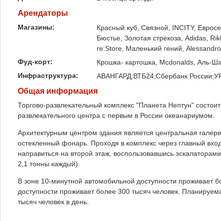
Арендаторы
Магазины:
Красный куб, Связной, INCITY, Евросе
Бюстье, Золотая стрекоза, Adidas, Rikk
re:Store, Маленький гений, Alessandro
Фуд-корт:
Крошка- картошка, Mcdonalds, Аль-Ш
Инфраструктура:
АВАНГАРД;ВТБ24;Сбербанк России;У
Общая информация
Торгово-развлекательный комплекс "Планета Нептун" состоит 
развлекательного центра с первым в России океанариумом.
Архитектурным центром здания является центральная галер
остекленный фонарь. Проходя в комплекс через главный вход
направиться на второй этаж, воспользовавшись эскалаторам
2,1 тонны каждый).
В зоне 10-минутной автомобильной доступности проживает б
доступности проживает более 300 тысяч человек. Планируема
тысяч человек в день.