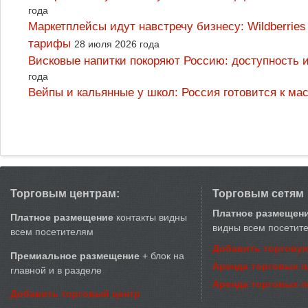
года
Маркетплейсы идут навстречу бизнесу: Wildberrie
тарифы
28 июля 2026 года
Висковые напитки покоряют Россию: доступность 
года
Вейпы и кальянные у школ: Россия готовится к м
Торговым центрам:
Торговым сетям
Платное размещен
Платное размещение
контакты видны
видны всем посетит
всем посетителям
Добавить торговую
Премиальное размещение
+ блок на
Аренда торговых 
главной и в разделе
Аренда торговых 
Добавить торговый центр