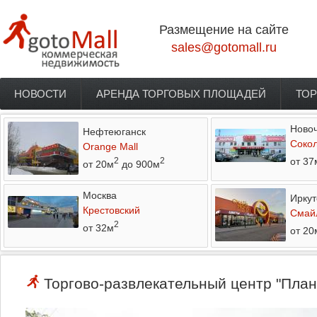
Перейти к основному содержанию
Размещение на сайте
sales@gotomall.ru
НОВОСТИ
АРЕНДА ТОРГОВЫХ ПЛОЩАДЕЙ
ТОР
Главное меню
Новоч
Нефтеюганск
Соко
Orange Mall
от 37
2
2
от 20м
до 900м
Москва
Иркут
Крестовский
Смай
2
от 32м
от 20
Торгово-развлекательный центр "Плане