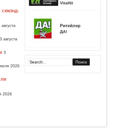
VitaHit
 секонд-
 августа
Ритейлер
ДА!
3 августа
м
3
июля 2026
Форма поиска
или
я 2026