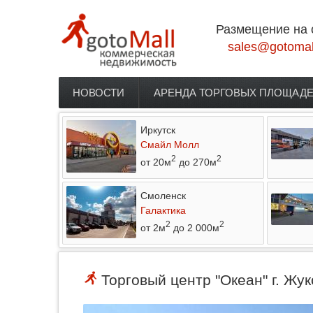
Перейти к основному содержанию
Размещение на 
sales@gotomal
НОВОСТИ
АРЕНДА ТОРГОВЫХ ПЛОЩАД
Главное меню
Иркутск
Смайл Молл
2
2
от 20м
до 270м
Смоленск
Галактика
2
2
от 2м
до 2 000м
Торговый центр "Океан" г. Жу