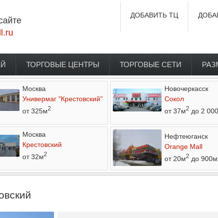
ДОБАВИТЬ ТЦ
ДОБА
сайте
l.ru
ЕЙ
ТОРГОВЫЕ ЦЕНТРЫ
ТОРГОВЫЕ СЕТИ
РАЗ
Москва
Новочеркасск
Универмаг "Крестовский"
Сокол
2
2
от 325м
от 37м
до 2 00
Москва
Нефтеюганск
Крестовский
Orange Mall
2
от 32м
2
от 20м
до 900м
ковский