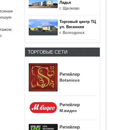
Ладья
г. Щелково
стоянии
орошую
Торговый центр ТЦ
ул. Весенняя
этажом.
г. Волгодонск
ю
ТОРГОВЫЕ СЕТИ
Ритейлер
Botanicus
Ритейлер
М.видео
Ритейлер