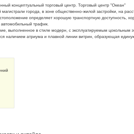
енный концептуальный торговый центр. Торговый центр "Океан"
 магистрали города, в зоне общественно-жилой застройки, на рас
местоположение определяет хорошую транспортную доступность, х
 автомобильный трафик.
ние, выполненное в стиле модерн, с эксплуатируемым цокольным 
ся наличием атриума и плавной линии витрин, образующая едину
ений