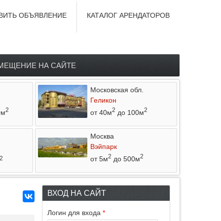
ВИТЬ ОБЪЯВЛЕНИЕ
КАТАЛОГ АРЕНДАТОРОВ
МЕЩЕНИЕ НА САЙТЕ
Московская обл.
Геликон
2
2
2
0м
от 40м
до 100м
Москва
Вэйпарк
2
2
от 5м
до 500м
2
ВХОД НА САЙТ
Логин для входа
*