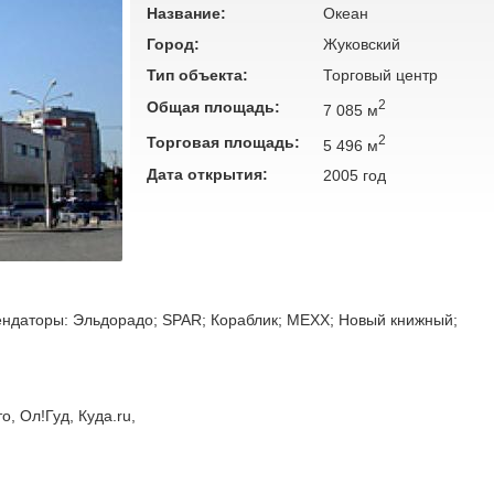
Название:
Океан
Город:
Жуковский
Тип объекта:
Торговый центр
2
Общая площадь:
7 085 м
2
Торговая площадь:
5 496 м
Дата открытия:
2005 год
ндаторы: Эльдорадо; SPAR; Кораблик; MEXX; Новый книжный;
, Ол!Гуд, Куда.ru,