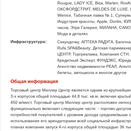
Rougue, LADY ICE, Bisa, Marlen, RosK
ОКСФОРДСТРИТ, MELDES DE LUXE, MI
Wenice, Табачная лавка № 1, Cупер
Индустрия красоты, Apple, Doritis, ЮЛ
часов, Этре Галерея, МИЛАНА, CANO
Мода в деталях
Инфраструктура:
Секундочку, АПТЕКА РАДУГА, Багетная 
Rufa.SPA&Beauty; Детская парикмахер
ЦЕНТР, Торгреклама, Компания СТН,
Кредитный Эксперт, ФУНДЭКС, Юриди
Агентство недвижимости РЕАЛ, Агент
билеты, автошкола и многое другое
Общая информация
Торговый центр Миллер Центр является одним из крупнейших
3-х корпусов общей площадью 44,8 тыс. кв.м, включая крыты
450 м/мест. Торговый центр Миллер центр расположен непоср
функционально включает следующие части: - торгово-досуго
потребностей покупателей с уровнем дохода средним/выше ср
использования его арендаторами всей социальной инфраструк
планах компании запуск 4-го корпуса общей площадью 36 ты