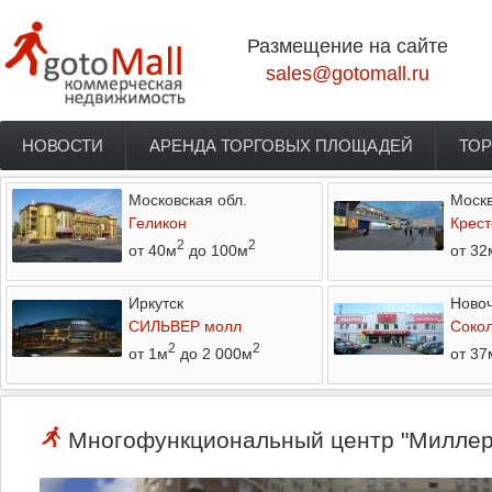
Перейти к основному содержанию
Размещение на сайте
sales@gotomall.ru
НОВОСТИ
АРЕНДА ТОРГОВЫХ ПЛОЩАДЕЙ
ТОР
Главное меню
Московская обл.
Моск
Геликон
Крест
2
2
от 40м
до 100м
от 32
Иркутск
Новоч
СИЛЬВЕР молл
Соко
2
2
от 1м
до 2 000м
от 37
Многофункциональный центр "Миллер Ц