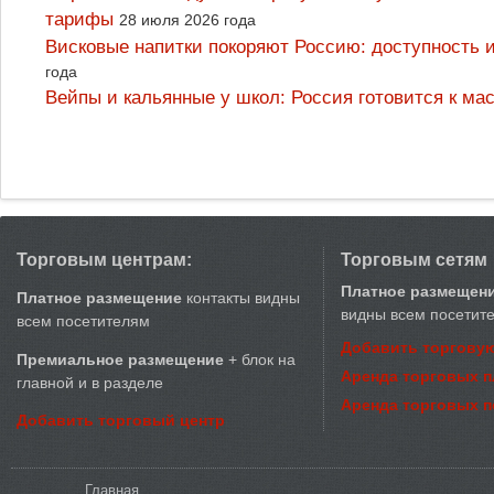
тарифы
28 июля 2026 года
Висковые напитки покоряют Россию: доступность 
года
Вейпы и кальянные у школ: Россия готовится к м
Торговым центрам:
Торговым сетям
Платное размещен
Платное размещение
контакты видны
видны всем посетит
всем посетителям
Добавить торговую
Премиальное размещение
+ блок на
Аренда торговых 
главной и в разделе
Аренда торговых 
Добавить торговый центр
Вы здесь
Главная