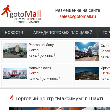
Перейти к основному содержанию
Размещение на сайте
sales@gotomall.ru
НОВОСТИ
АРЕНДА ТОРГОВЫХ ПЛОЩАДЕЙ
ТОР
Главное меню
Ростов-на-Дону
Смол
Сокол
Галак
2
2
от 5м
до 500м
от 2м
Новочеркасск
Иркут
Сокол
СИЛЬ
2
2
от 37м
до 2 000м
от 1м
Торговый центр "Максимум" г. Шахты