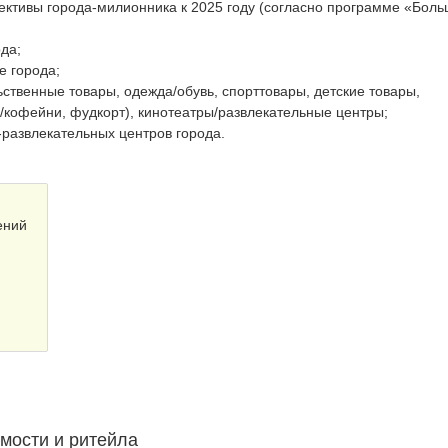
пективы города-милионника к 2025 году (согласно программе «Бол
да;
е города;
ственные товары, одежда/обувь, спорттовары, детские товары,
/кофейни, фудкорт), кинотеатры/развлекательные центры;
-развлекательных центров города.
ений
мости и ритейла