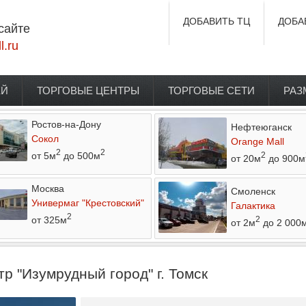
ДОБАВИТЬ ТЦ
ДОБА
сайте
l.ru
ЕЙ
ТОРГОВЫЕ ЦЕНТРЫ
ТОРГОВЫЕ СЕТИ
РАЗ
Ростов-на-Дону
Нефтеюганск
Сокол
Orange Mall
2
2
от 5м
до 500м
2
от 20м
до 900м
Москва
Смоленск
Универмаг "Крестовский"
Галактика
2
от 325м
2
от 2м
до 2 000
р "Изумрудный город" г. Томск