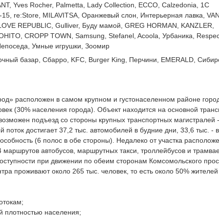
NT, Yves Rocher, Palmetta, Lady Collection, ECCO, Calzedonia, 1С
-15, re:Store, MILAVITSA, Оранжевый слон, Интерьерная лавка, VA
LOVE REPUBLIC, Gulliver, Буду мамой, GREG HORMAN, KANZLER,
MOHITO, CROPP TOWN, Samsung, Stefanel, Acoola, Урбаника, Respec
 Непоседа, Умные игрушки, Зоомир
чный базар, Сбарро, KFC, Burger King, Перчини, EMERALD, Сибир
род» расположен в самом крупном и густонаселенном районе горо
овек (30% населения города). Объект находится на основной тран
возможен подъезд со стороны крупных транспортных магистралей -
поток достигает 37,2 тыс. автомобилей в будние дни, 33,6 тыс. - в
собность (6 полос в обе стороны). Недалеко от участка располож
4 маршрутов автобусов, маршрутных такси, троллейбусов и трамвае
оступности при движении по обеим сторонам Комсомольского прос
тра проживают около 265 тыс. человек, то есть около 50% жителей 
отокам;
й плотностью населения;