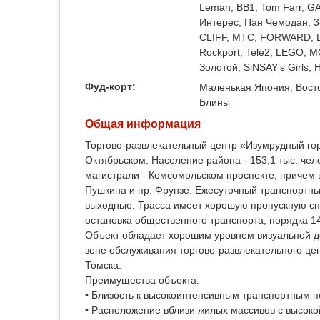
Leman, BB1, Tom Farr, GA
Интерес, Пан Чемодан, 3
CLIFF, МТС, FORWARD, 
Rockport, Tele2, LEGO, 
Золотой, SiNSAY’s Girls,
Фуд-корт:
Маленькая Япония, Восто
Блины
Общая информация
Торгово-развлекательный центр «Изумрудный го
Октябрьском. Население района - 153,1 тыс. чел
магистрали - Комсомольском проспекте, причем 
Пушкина и пр. Фрунзе. Ежесуточный транспортный 
выходные. Трасса имеет хорошую пропускную спо
остановка общественного транспорта, порядка 1
Объект обладает хорошим уровнем визуальной д
зоне обслуживания торгово-развлекательного цен
Томска.
Преимущества объекта:
• Близость к высокоинтенсивным транспортным п
• Расположение вблизи жилых массивов с высоко