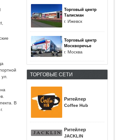
N
Торговый центр
Талисман
г. Ижевск
t,
ские
Торговый центр
Москворечье
г. Москва
да
спортной
ТОРГОВЫЕ СЕТИ
 ул.
ена
в.
Ритейлер
пекта. В
Coffee Hub
г.
Ритейлер
JACKLIN