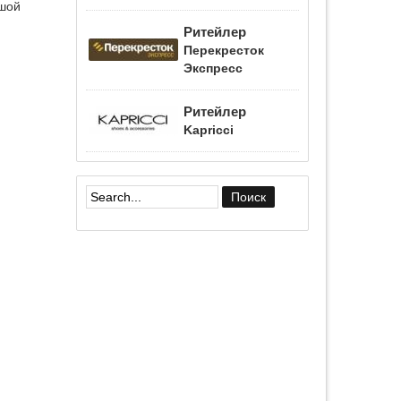
ьшой
Ритейлер
Перекресток
Экспресс
Ритейлер
Kapricci
Форма поиска