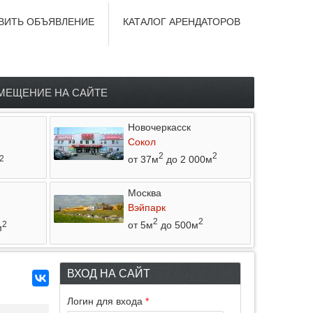
ВИТЬ ОБЪЯВЛЕНИЕ
КАТАЛОГ АРЕНДАТОРОВ
МЕЩЕНИЕ НА САЙТЕ
Новочеркасск
Сокол
2
2
от 37м
до 2 000м
2
Москва
Вэйпарк
2
2
от 5м
до 500м
2
м
ВХОД НА САЙТ
Логин для входа
*