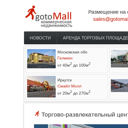
Перейти к основному содержанию
Размещение на 
sales@gotomal
НОВОСТИ
АРЕНДА ТОРГОВЫХ ПЛОЩАД
Главное меню
Московская обл.
Геликон
2
2
от 40м
до 100м
Иркутск
Смайл Молл
2
2
от 20м
до 270м
Торгово-развлекательный цент