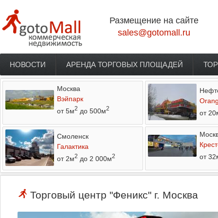
Перейти к основному содержанию
Размещение на сайте
sales@gotomall.ru
НОВОСТИ
АРЕНДА ТОРГОВЫХ ПЛОЩАДЕЙ
ТОР
Главное меню
Москва
Нефт
Вэйпарк
Orang
2
2
от 5м
до 500м
от 20
Моск
Смоленск
Крест
Галактика
от 32
2
2
от 2м
до 2 000м
Торговый центр "Феникс" г. Москва