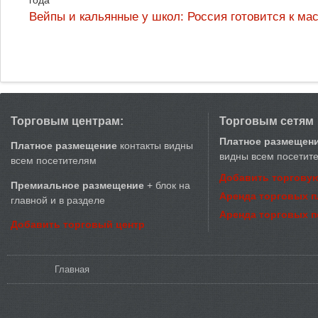
года
Вейпы и кальянные у школ: Россия готовится к м
Торговым центрам:
Торговым сетям
Платное размещен
Платное размещение
контакты видны
видны всем посетит
всем посетителям
Добавить торговую
Премиальное размещение
+ блок на
Аренда торговых 
главной и в разделе
Аренда торговых 
Добавить торговый центр
Вы здесь
Главная