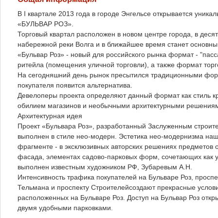
В I квартале 2013 года в городе Энгельсе открывается уникал
«БУЛЬВАР РОЗ».
Торговый квартал расположен в новом центре города, в деся
набережной реки Волга и в ближайшее время станет основны
«Бульвар Роз» - новый для российского рынка формат - "пасс
ритейла (помещения уличной торговли), а также формат торг
На сегодняшний день рынок пресытился традиционными форма
покупателя появится альтернатива.
Девелоперы проекта определяют данный формат как стиль кр
обилием магазинов и необычными архитектурными решения
Архитектурная идея
Проект «Бульвара Роз», разработанный Заслуженным строите
выполнен в стиле нео-модерн. Эстетика нео-модернизма наш
фрагменте - в эксклюзивных авторских решениях предметов 
фасада, элементах садово-парковых форм, сочетающих как у
выполнен известным художником РФ, Зубаревым А.Н.
Интенсивность трафика покупателей на Бульваре Роз, проспе
Тельмана и проспекту Строителейсоздают прекрасные услови
расположенных на Бульваре Роз. Доступ на Бульвар Роз откры
двумя удобными парковками.