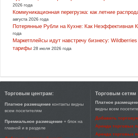
2026 года
Коммуникационная перегрузка: как летние распрод
августа 2026 года
Потерянные Рубли на Кухне: Как Неэффективная
года
Маркетплейсы идут навстречу бизнесу: Wildberrie
тарифы
28 июля 2026 года
Торговым центрам:
Торговым сетям
Платное размещен
Платное размещение
контакты видны
видны всем посетит
всем посетителям
Добавить торговую
Премиальное размещение
+ блок на
Аренда торговых 
главной и в разделе
Аренда торговых 