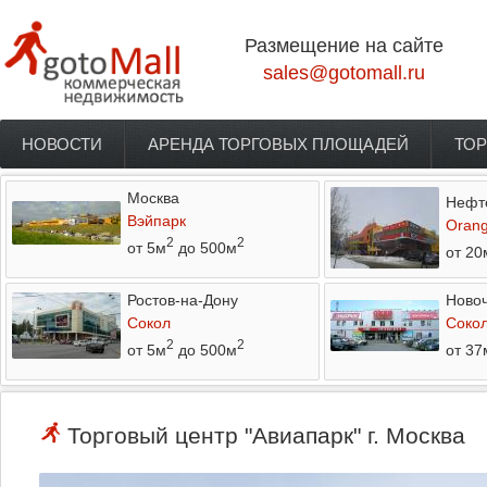
Перейти к основному содержанию
Размещение на сайте
sales@gotomall.ru
НОВОСТИ
АРЕНДА ТОРГОВЫХ ПЛОЩАДЕЙ
ТОР
Главное меню
Москва
Нефт
Вэйпарк
Orang
2
2
от 5м
до 500м
от 20
Ростов-на-Дону
Новоч
Сокол
Соко
2
2
от 5м
до 500м
от 37
Торговый центр "Авиапарк" г. Москва