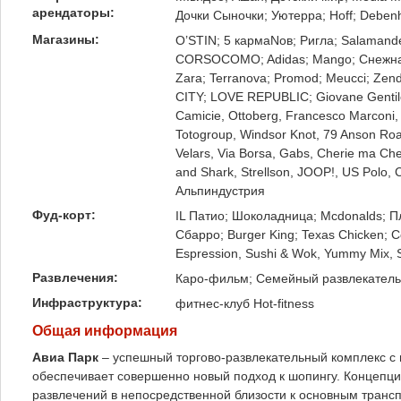
арендаторы:
Дочки Сыночки; Уютерра; Hoff; Debe
Магазины:
O’STIN; 5 кармаNов; Ригла; Salamand
CORSOCOMO; Adidas; Mango; Снежна
Zara; Terranova; Promod; Meucci; Zen
CITY; LOVE REPUBLIC; Giovane Gentil
Camicie, Ottoberg, Francesco Marconi, 
Totogroup, Windsor Knot, 79 Anson Road
Velars, Via Borsa, Gabs, Cherie ma Che
and Shark, Strellson, JOOP!, US Polo, 
Альпиндустрия
Фуд-корт:
IL Патио; Шоколадница; Mcdonalds; Пл
Сбарро; Burger King; Texas Chicken; C
Espression, Sushi & Wok, Yummy Mix, S
Развлечения:
Каро-фильм; Семейный развлекательн
Инфраструктура:
фитнес-клуб Hot-fitness
Общая информация
Авиа Парк
– успешный торгово-развлекательный комплекс с 
обеспечивает совершенно новый подход к шопингу. Концепци
развлечений в непосредственной близости к основным транс