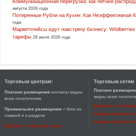
Коммуникационная перегрузка: как летние распрод
августа 2026 года
Потерянные Рубли на Кухне: Как Неэффективная
года
Маркетплейсы идут навстречу бизнесу: Wildberrie
тарифы
28 июля 2026 года
Торговым центрам:
Торговым сетям
Платное размещен
Платное размещение
контакты видны
видны всем посетит
всем посетителям
Добавить торговую
Премиальное размещение
+ блок на
Аренда торговых 
главной и в разделе
Аренда торговых 
Добавить торговый центр