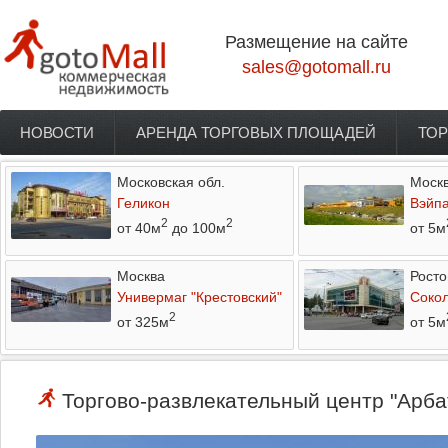
Перейти к основному содержанию
Размещение на сайте
sales@gotomall.ru
НОВОСТИ
АРЕНДА ТОРГОВЫХ ПЛОЩАДЕЙ
ТОР
Главное меню
Московская обл.
Моск
Геликон
Вэйп
2
2
от 40м
до 100м
от 5м
Москва
Росто
Универмаг "Крестовский"
Соко
2
от 325м
от 5м
Торгово-развлекательный центр "Арбат