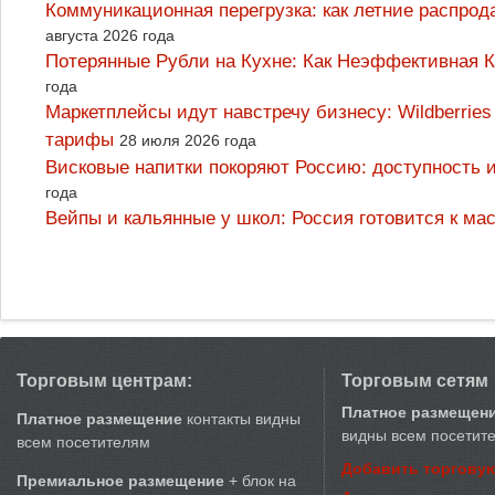
Коммуникационная перегрузка: как летние распрод
августа 2026 года
Потерянные Рубли на Кухне: Как Неэффективная
года
Маркетплейсы идут навстречу бизнесу: Wildberrie
тарифы
28 июля 2026 года
Висковые напитки покоряют Россию: доступность 
года
Вейпы и кальянные у школ: Россия готовится к м
Торговым центрам:
Торговым сетям
Платное размещен
Платное размещение
контакты видны
видны всем посетит
всем посетителям
Добавить торговую
Премиальное размещение
+ блок на