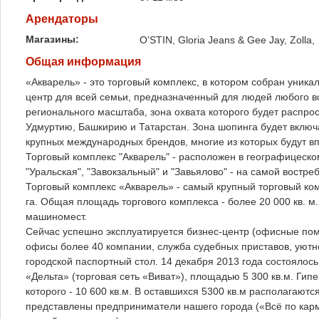
Арендаторы
Магазины:
O’STIN, Gloria Jeans & Gee Jay, Zolla,
Общая информация
«Акварель» - это торговый комплекс, в котором собран уникал
центр для всей семьи, предназначенный для людей любого во
регионального масштаба, зона охвата которого будет распрос
Удмуртию, Башкирию и Татарстан. Зона шопинга будет включ
крупных международных брендов, многие из которых будут в
Торговый комплекс "Акварель" - расположен в географицеско
"Уральская", "Завокзальный" и "Завьялово" - на самой вост
Торговый комплекс «Акварель» - самый крупный торговый ком
га. Общая площадь торгового комплекса - более 20 000 кв. м
машиномест.
Сейчас успешно эксплуатируется бизнес-центр (офисные пом
офисы более 40 компании, служба судебных приставов, уютн
городской паспортный стол. 14 декабря 2013 года состоялос
«Дельта» (торговая сеть «Виват»), площадью 5 300 кв.м. Г
которого - 10 600 кв.м. В оставшихся 5300 кв.м располагаютс
представлены предприниматели нашего города («Всё по карм