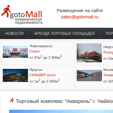
Перейти к основному содержанию
Размещение на сайте
sales@gotomall.ru
НОВОСТИ
АРЕНДА ТОРГОВЫХ ПЛОЩАДЕЙ
ТОР
Главное меню
Новочеркасск
Нефт
Сокол
Orang
2
2
от 37м
до 2 000м
от 20
Иркутск
Моск
СИЛЬВЕР молл
Униве
2
2
от 1м
до 2 000м
от 32
Торговый комплекс "Акварель" г. Чайко