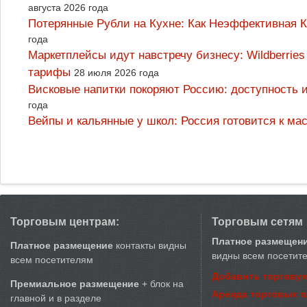
августа 2026 года
Потерянные Рубли на Кухне: Как Неэффективная
года
Маркетплейсы идут навстречу бизнесу: Wildberrie
тарифы
28 июля 2026 года
Висковые напитки покоряют Россию: доступность 
года
Вейпы и кальянные у школ: Россия готовится к м
Торговым центрам:
Торговым сетям
Платное размещен
Платное размещение
контакты видны
видны всем посетит
всем посетителям
Добавить торговую
Премиальное размещение
+ блок на
Аренда торговых 
главной и в разделе