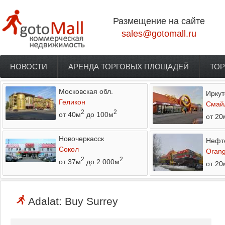
Перейти к основному содержанию
Размещение на сайте
sales@gotomall.ru
НОВОСТИ
АРЕНДА ТОРГОВЫХ ПЛОЩАДЕЙ
ТОР
Главное меню
Московская обл.
Иркут
Геликон
Смай
2
2
от 40м
до 100м
от 20
Новочеркасск
Нефт
Сокол
Orang
2
2
от 37м
до 2 000м
от 20
Adalat: Buy Surrey