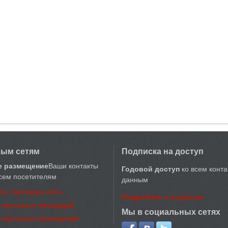
вым сетям
Подписка на доступ
е размещение
Ваши контакты
Годовой доступ
ко всем конт
сем посетителям
данным
ть торговую сеть
Подробнее о подписке
 торговых площадей
Мы в социальных сетях
 торговых помещений