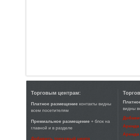
Торговым центрам:
Торго
Платно
Платное размещение
контакты видны
видны в
всем посетителям
Добави
Премиальное размещение
+ блок на
Аренда
главной и в разделе
Аренда
Добавить торговый центр