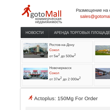
Перейти к основному содержанию
Размещение на 
sales@gotomal
НОВОСТИ
АРЕНДА ТОРГОВЫХ ПЛОЩАД
Главное меню
Ростов-на-Дону
Сокол
2
2
от 5м
до 500м
Новочеркасск
Сокол
2
2
от 37м
до 2 000м
Actoplus: 150Mg For Order