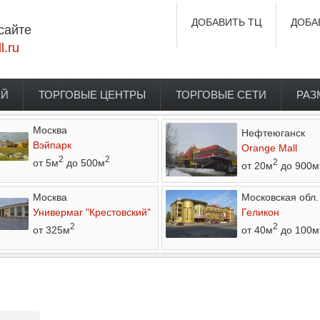
ДОБАВИТЬ ТЦ
ДОБА
сайте
l.ru
ЕЙ
ТОРГОВЫЕ ЦЕНТРЫ
ТОРГОВЫЕ СЕТИ
РАЗ
Москва
Нефтеюганск
Вэйпарк
Orange Mall
2
2
от 5м
до 500м
2
от 20м
до 900м
Москва
Московская обл.
Универмаг "Крестовский"
Геликон
2
2
от 325м
от 40м
до 100м