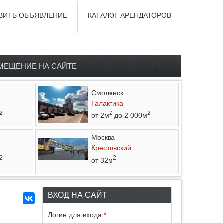
ВИТЬ ОБЪЯВЛЕНИЕ
КАТАЛОГ АРЕНДАТОРОВ
МЕЩЕНИЕ НА САЙТЕ
Смоленск
Галактика
2
2
2
от 2м
до 2 000м
Москва
Крестовский
2
2
от 32м
ВХОД НА САЙТ
Логин для входа
*