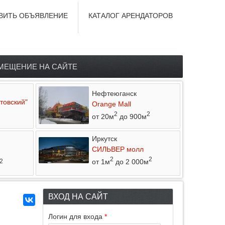
ВИТЬ ОБЪЯВЛЕНИЕ
КАТАЛОГ АРЕНДАТОРОВ
МЕЩЕНИЕ НА САЙТЕ
Нефтеюганск
товский"
Orange Mall
2
2
от 20м
до 900м
Иркутск
СИЛЬВЕР молл
2
2
от 1м
до 2 000м
2
ВХОД НА САЙТ
Логин для входа
*