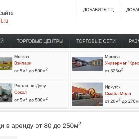
ДОБАВИТЬ ТЦ
ДОБА
сайте
l.ru
ЕЙ
ТОРГОВЫЕ ЦЕНТРЫ
ТОРГОВЫЕ СЕТИ
РАЗ
Москва
Москва
Вэйпарк
Универмаг "Крес
2
2
2
от 5м
до 500м
от 325м
Ростов-на-Дону
Иркутск
Сокол
Смайл Молл
2
2
от 5м
до 500м
2
от 20м
до 270м
2
 в аренду от 80 до 250м