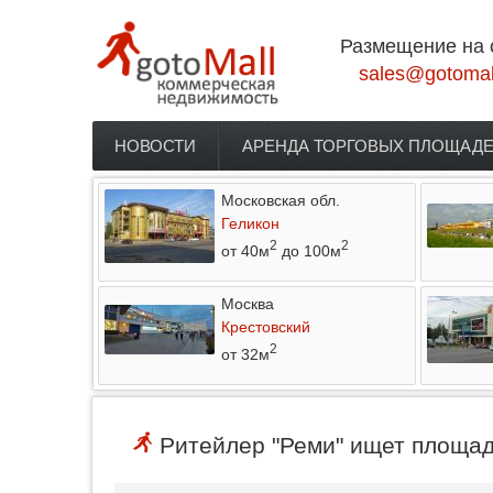
Перейти к основному содержанию
Размещение на 
sales@gotomal
НОВОСТИ
АРЕНДА ТОРГОВЫХ ПЛОЩАД
Главное меню
Московская обл.
Геликон
2
2
от 40м
до 100м
Москва
Крестовский
2
от 32м
Ритейлер "Реми" ищет площади