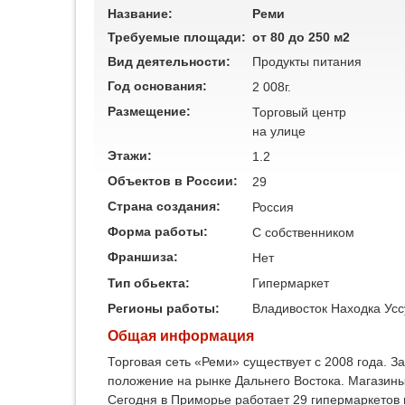
Название:
Реми
Требуемые площади:
от 80 до 250 м2
Вид деятельности:
Продукты питания
Год основания:
2 008г.
Размещение:
Торговый центр
на улице
Этажи:
1.2
Объектов в России:
29
Страна создания:
Россия
Форма работы:
C собственником
Франшиза:
Нет
Тип обьекта:
Гипермаркет
Регионы работы:
Владивосток
Находка
Усс
Общая информация
Торговая сеть «Реми» существует с 2008 года. З
положение на рынке Дальнего Востока. Магазины
Сегодня в Приморье работает 29 гипермаркетов