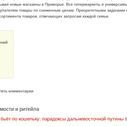
рывая новые магазины в Приморье. Все гипермаркеты и универсам
купателям товары по сниженным ценам. Приоритетными задачами 
ссортимента товаров, отвечающих запросам каждой семьи.
ений
влять комментарии
мости и ритейла
 бьёт по кошельку: парадоксы дальневосточной путины
5