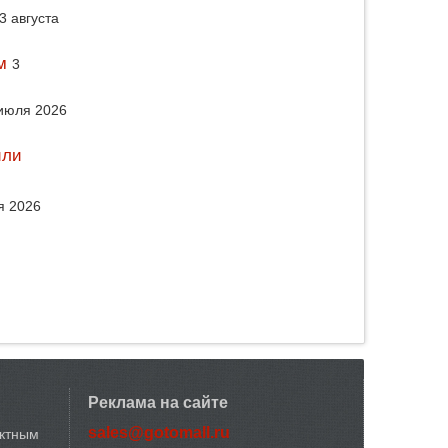
3 августа
м
3
июля 2026
или
я 2026
Реклама на сайте
sales@gotomall.ru
актным