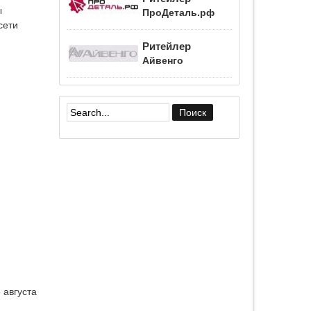
ы
ПроДеталь.рф
сети
Ритейлер
Айвенго
Форма поиска
 августа