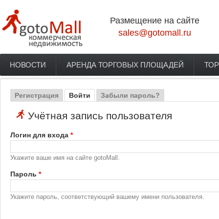
Перейти к основному содержанию
Размещение на сайте
sales@gotomall.ru
НОВОСТИ
АРЕНДА ТОРГОВЫХ ПЛОЩАДЕЙ
ТОР
Главное меню
Регистрация
Войти
(активная вкладка)
Забыли пароль?
Главные вкладки
Учётная запись пользователя
Логин для входа
*
Укажите ваше имя на сайте gotoMall.
Пароль
*
Укажите пароль, соответствующий вашему имени пользователя.