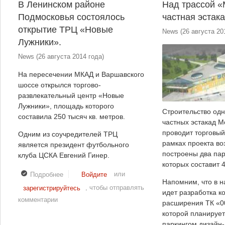
В Ленинском районе
Над трассой «
Подмосковья состоялось
частная эстака
открытие ТРЦ «Новые
News
(
26 августа 20
Лужники».
News
(
26 августа 2014 года
)
На пересечении МКАД и Варшавского
шоссе открылся торгово-
развлекательный центр «Новые
Лужники», площадь которого
Строительство одн
составила 250 тысяч кв. метров.
частных эстакад М
проводит торговый
Одним из соучредителей ТРЦ
рамках проекта во
является президент футбольного
построены два пар
клуба ЦСКА Евгений Гинер.
которых составит 
или
Подробнее
о В Ленинском районе Подмосковья состоялось
Войдите
Напомним, что в 
открытие ТРЦ «Новые Лужники».
, чтобы отправлять
зарегистрируйтесь
идет разработка к
комментарии
расширения ТК «0
которой планирует
паркингом дизайн-