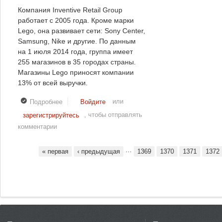
проду
Компания Inventive Retail Group
работает с 2005 года. Кроме марки
Lego, она развивает сети: Sony Center,
Samsung, Nike и другие. По данным
на 1 июля 2014 года, группа имеет
255 магазинов в 35 городах страны.
Магазины Lego приносят компании
13% от всей выручки.
или
Подробнее
о Все права на магазины Lego переходят Inventive
Войдите
Retail Group
, чтобы отправлять
зарегистрируйтесь
комментарии
…
« первая
‹ предыдущая
1369
1370
1371
1372
Страницы