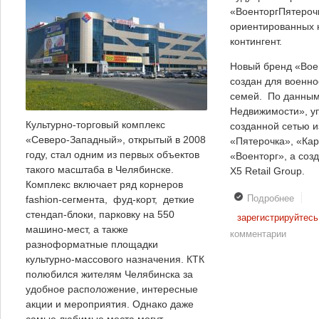
«ВоенторгПятероч
ориентированных 
контингент.
Новый бренд «Вое
создан для военн
семей. По данным
Недвижимости», у
Культурно-торговый комплекс
созданной сетью 
«Северо-Западный», открытый в 2008
«Пятерочка», «Ка
году, стал одним из первых объектов
«Военторг», а соз
такого масштаба в Челябинске.
X5 Retail Group.
Комплекс включает ряд корнеров
Подробнее
о В
fashion-сегмента, фуд-корт, деткие
Моск
стендап-блоки, парковку на 550
зарегистрируйтесь
появи
машино-мест, а также
комментарии
нова
разноформатные площадки
сеть
культурно-массового назначения. КТК
магаз
полюбился жителям Челябинска за
удобное расположение, интересные
акции и мероприятия. Однако даже