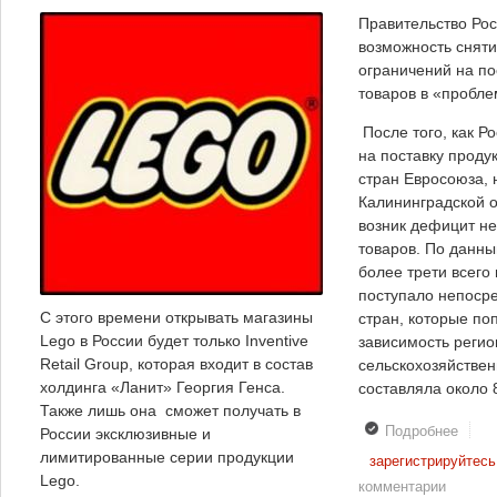
Правительство Ро
возможность сняти
ограничений на п
товаров в «пробл
После того, как Р
на поставку проду
стран Евросоюза, 
Калининградской о
возник дефицит не
товаров. По данны
более трети всего
поступало непосре
С этого времени открывать магазины
стран, которые по
Lego в России будет только Inventive
зависимость регио
Retail Group, которая входит в состав
сельскохозяйстве
холдинга «Ланит» Георгия Генса.
составляла около
Также лишь она сможет получать в
Подробнее
о Кры
России эксклюзивные и
Кали
лимитированные серии продукции
зарегистрируйтесь
страд
Lego.
комментарии
дефи