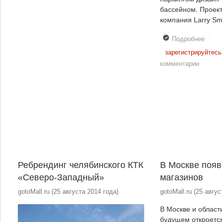
бассейном. Проек
компания Larry Smit
Подробнее
о На
трасс
зарегистрируйтесь
«М7»
комментарии
протя
частн
эстак
Ребрендинг челябинского КТК
В Москве появ
«Северо-Западный»
магазинов
gotoMall.ru
(
25 августа 2014 года
)
gotoMall.ru
(
25 авгус
В Москве и облас
будущем откроется