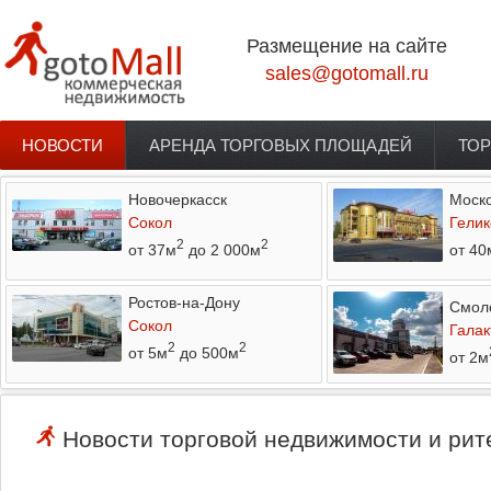
Перейти к основному содержанию
Размещение на сайте
sales@gotomall.ru
НОВОСТИ
АРЕНДА ТОРГОВЫХ ПЛОЩАДЕЙ
ТОР
Главное меню
Новочеркасск
Моско
Сокол
Гелик
2
2
от 37м
до 2 000м
от 40
Ростов-на-Дону
Смол
Сокол
Галак
2
2
от 5м
до 500м
от 2м
Новости торговой недвижимости и рит