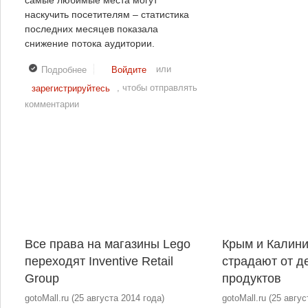
самые любимые места могут
наскучить посетителям – статистика
последних месяцев показала
снижение потока аудитории.
или
Подробнее
о Ребрендинг челябинского КТК «Северо-Западный»
Войдите
, чтобы отправлять
зарегистрируйтесь
комментарии
Все права на магазины Lego
Крым и Калин
переходят Inventive Retail
страдают от 
Group
продуктов
gotoMall.ru
(
25 августа 2014 года
)
gotoMall.ru
(
25 авгус