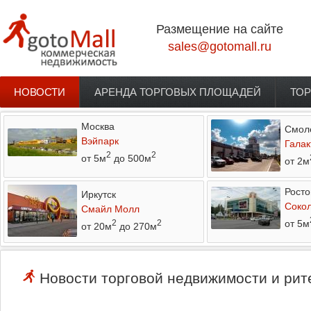
Перейти к основному содержанию
Размещение на сайте
sales@gotomall.ru
НОВОСТИ
АРЕНДА ТОРГОВЫХ ПЛОЩАДЕЙ
ТОР
Главное меню
Москва
Смол
Вэйпарк
Галак
2
2
от 5м
до 500м
от 2м
Росто
Иркутск
Соко
Смайл Молл
от 5м
2
2
от 20м
до 270м
Новости торговой недвижимости и рит