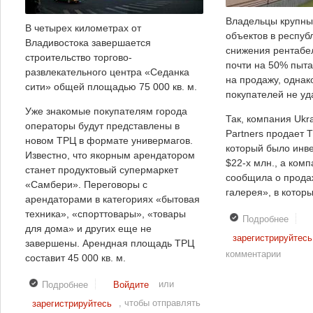
Владельцы крупны
В четырех километрах от
объектов в респуб
Владивостока завершается
снижения рентабе
строительство торгово-
почти на 50% пыта
развлекательного центра «Седанка
на продажу, однак
сити» общей площадью 75 000 кв. м.
покупателей не уд
Уже знакомые покупателям города
Так, компания Ukr
операторы будут представлены в
Partners продает 
новом ТРЦ в формате универмагов.
который было инв
Известно, что якорным арендатором
$22-х млн., а комп
станет продуктовый супермаркет
сообщила о прод
«Самбери». Переговоры с
галерея», в котор
арендаторами в категориях «бытовая
техника», «спорттовары», «товары
Подробнее
о В 
для дома» и других еще не
отсут
зарегистрируйтесь
завершены. Арендная площадь ТРЦ
спрос
комментарии
составит 45 000 кв. м.
круп
ТРЦ
или
Подробнее
о В следующем году ожидается открытие ТРЦ
Войдите
«Седанка сити» во Владивостоке
, чтобы отправлять
зарегистрируйтесь