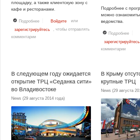
площадку, а также клиентскую зону с
Подробнее с прог
кафе и ресторанами.
можно ознакомитьс
или
Подробнее
о В Москве будут построены аэро-отели
Войдите
ведомства.
, чтобы отправлять
зарегистрируйтесь
Подробнее
о Ст
комментарии
магаз
зарегистрируйтесь
под к
комментарии
Росп
В следующем году ожидается
В Крыму отсут
открытие ТРЦ «Седанка сити»
крупные ТРЦ
во Владивостоке
News
(
29 августа 20
News
(
29 августа 2014 года
)