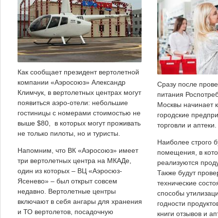
Как сообщает президент вертолетной
компании «Аэросоюз» Александр
Сразу после прове
Климчук, в вертолетных центрах могут
питания Роспотре
появиться аэро-отели: небольшие
Москвы начинает 
гостиницы с номерами стоимостью не
городские предпр
выше $80, в которых могут проживать
торговли и аптеки.
не только пилоты, но и туристы.
Наиболее строго 
Напомним, что ВК «Аэросоюз» имеет
помещения, в кото
три вертолетных центра на МКАДе,
реализуются проду
один из которых – ВЦ «Аэросюз-
Также будут прове
Ясенево» – был открыт совсем
технические сост
недавно. Вертолетные центры
способы утилизаци
включают в себя ангары для хранения
годности продукто
и ТО вертолетов, посадочную
книги отзывов и апт