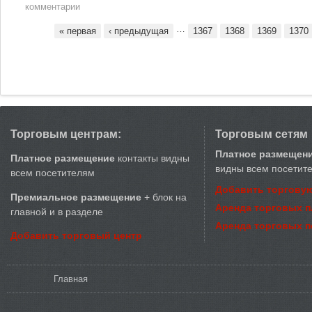
комментарии
…
« первая
‹ предыдущая
1367
1368
1369
1370
Страницы
Торговым центрам:
Торговым сетям
Платное размещен
Платное размещение
контакты видны
видны всем посетит
всем посетителям
Добавить торговую
Премиальное размещение
+ блок на
Аренда торговых 
главной и в разделе
Аренда торговых 
Добавить торговый центр
Вы здесь
Главная