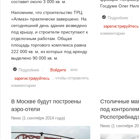
составит около 3 000 кв. м.
Госдуме Олег Нил
Напомним, что строительство ТРЦ
Подробнее
о Вве
«Алмаз» практически завершено. На
РФ кв
сегодняшний день здание возведено
зарегистрируйтесь
отеч
под крышу, и строители приступают к
комментарии
прод
отделочным работам. Общая
площадь торгового комплекса равна
222 000 кв. м, из которых под аренду
выделено 90 000 кв. м.
или
Подробнее
о В челябинском ТРЦ «Алмаз» откроются новые
Войдите
магазины fashion-сегмента
, чтобы отправлять
зарегистрируйтесь
комментарии
В Москве будут построены
Столичные маг
аэро-отели
под контроле
Роспотребнад
News
(
1 сентября 2014 года
)
News
(
1 сентября 20