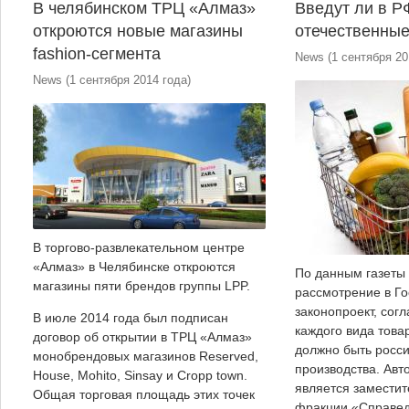
В челябинском ТРЦ «Алмаз»
Введут ли в Р
откроются новые магазины
отечественные
fashion-сегмента
News
(
1 сентября 20
News
(
1 сентября 2014 года
)
В торгово-развлекательном центре
«Алмаз» в Челябинске откроются
По данным газеты 
магазины пяти брендов группы LPP.
рассмотрение в Г
законопроект, сог
В июле 2014 года был подписан
каждого вида това
договор об открытии в ТРЦ «Алмаз»
должно быть росси
монобрендовых магазинов Reserved,
производства. Авт
House, Mohito, Sinsay и Cropp town.
является заместит
Общая торговая площадь этих точек
фракции «Справед