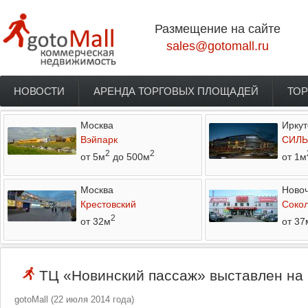
Перейти к основному содержанию
Размещение на сайте
sales@gotomall.ru
НОВОСТИ
АРЕНДА ТОРГОВЫХ ПЛОЩАДЕЙ
ТОР
Главное меню
Москва
Иркут
Вэйпарк
СИЛЬ
2
2
от 5м
до 500м
от 1м
Москва
Новоч
Крестовский
Соко
2
от 32м
от 37
ТЦ «Новинский пассаж» выставлен на
gotoMall
(
22 июля 2014 года
)