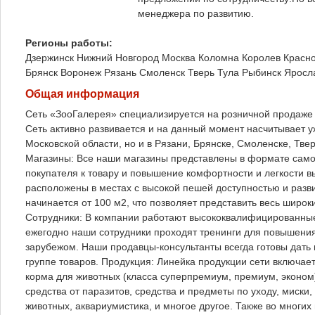
менеджера по развитию.
Регионы работы:
Дзержинск
Нижний Новгород
Москва
Коломна
Королев
Красно
Брянск
Воронеж
Рязань
Смоленск
Тверь
Тула
Рыбинск
Яросл
Общая информация
Сеть «ЗооГалерея» специализируется на розничной продаже 
Сеть активно развивается и на данный момент насчитывает уж
Московской области, но и в Рязани, Брянске, Смоленске, Тв
Магазины: Все наши магазины представлены в формате само
покупателя к товару и повышение комфортности и легкости 
расположены в местах с высокой пешей доступностью и раз
начинается от 100 м2, что позволяет представить весь широк
Сотрудники: В компании работают высококвалифицированные
ежегодно наши сотрудники проходят тренинги для повышения
зарубежом. Наши продавцы-консультанты всегда готовы дат
группе товаров. Продукция: Линейка продукции сети включае
корма для животных (класса суперпремиум, премиум, эконом)
средства от паразитов, средства и предметы по уходу, миски,
животных, аквариумистика, и многое другое. Также во многи