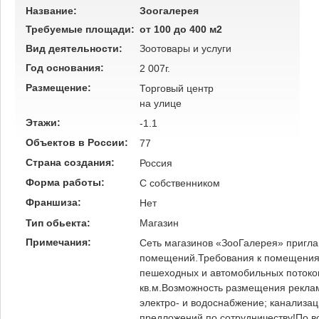
Название:
Зоогалерея
Требуемые площади:
от 100 до 400 м2
Вид деятельности:
Зоотовары и услуги
Год основания:
2 007г.
Размещение:
Торговый центр
на улице
Этажи:
-1.1
Объектов в России:
77
Страна создания:
Россия
Форма работы:
C собственником
Франшиза:
Нет
Тип обьекта:
Магазин
Примечания:
Сеть магазинов «ЗооГалерея» пригла
помещений.Требования к помещения
пешеходных и автомобильных потоко
кв.м.Возможность размещения рекла
электро- и водоснабжение; канализа
предложений по сотрудничеству!По 