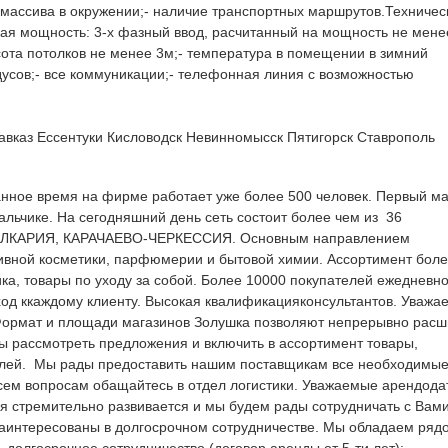
о массива в окружении;- наличие транспортных маршрутов.Техничес
кая мощность: 3-x фазный ввод, расчитанный на мощность не мене
сота потолков не менее 3м;- температура в помещении в зимний
дусов;- все коммуникации;- телефонная линия с возможностью
авказ
Ессентуки
Кисловодск
Невинномысск
Пятигорск
Ставрополь
анное время на фирме работает уже более 500 человек. Первый ма
Нальчике. На сегодняшний день сеть состоит более чем из 36
АЛКАРИЯ, КАРАЧАЕВО-ЧЕРКЕССИЯ. Основным направлением
тивной косметики, парфюмерии и бытовой химии. Ассортимент бол
ка, товары по уходу за собой. Более 10000 покупателей ежедневн
д ккаждому клиенту. Высокая квалификацияконсультантов. Уважа
 Формат и площади магазинов Золушка позволяют непрерывно расш
вы рассмотреть предложения и включить в ассортимент товары,
елей. Мы рады предоставить нашим поставщикам все необходимы
всем вопросам обащайтесь в отдел логистики. Уважаемые арендода
я стремительно развивается и мы будем рады сотрудничать с Вам
аинтересованы в долгосрочном сотрудничестве. Мы обладаем ряд