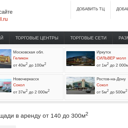
ДОБАВИТЬ ТЦ
ДОБА
сайте
l.ru
ЕЙ
ТОРГОВЫЕ ЦЕНТРЫ
ТОРГОВЫЕ СЕТИ
РАЗ
Московская обл.
Иркутск
Геликон
СИЛЬВЕР молл
2
2
2
от 40м
до 100м
от 1м
до 2 000
Новочеркасск
Ростов-на-Дону
Сокол
Сокол
2
2
2
2
от 37м
до 2 000м
от 5м
до 500м
2
щади в аренду от 140 до 300м