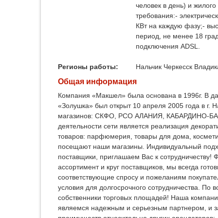
человек в день) и жилог
требования:- электричес
КВт на каждую фазу;- вы
период, не менее 18 гра
подключения ADSL.
Регионы работы:
Нальчик
Черкесск
Владик
Общая информация
Компания «Макшел» была основана в 1996г. В д
«Золушка» был открыт 10 апреля 2005 года в г. 
магазинов: СКФО, РСО АЛАНИЯ, КАБАРДИНО-Б
деятельности сети является реализация декора
товаров: парфюмерия, товары для дома, космети
посещают наши магазины. Индивидуальный подхо
поставщики, приглашаем Вас к сотрудничеству!
ассортимент и круг поставщиков, мы всегда гото
соответствующие спросу и пожеланиям покупат
условия для долгосрочного сотрудничества. По 
собственники торговых площадей! Наша компани
являемся надежным и серьезным партнером, и з