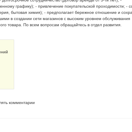
долгосрочное сотрудничество (договор аренды от 5-ти лет); -
ленному графику); - привлечение покупательской проходимости; - 
рия, бытовая химия); - предполагает бережное отношение и сохр
шими в создании сети магазинов с высоким уровнем обслуживания
го товара. По всем вопросам обращайтесь в отдел развития.
ений
влять комментарии