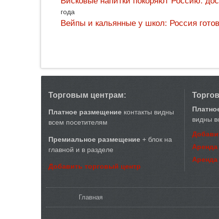
Висковые напитки покоряют Россию: дос
года
Вейпы и кальянные у школ: Россия гото
Торговым центрам:
Торго
Платно
Платное размещение
контакты видны
видны в
всем посетителям
Добави
Премиальное размещение
+ блок на
Аренда
главной и в разделе
Аренда
Добавить торговый центр
Вы здесь
Главная