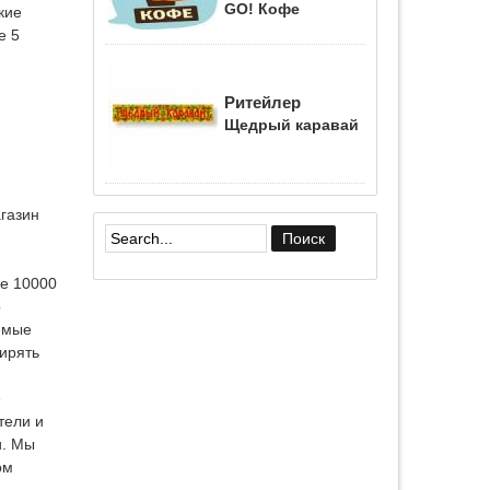
GO! Кофе
кие
е 5
Ритейлер
Щедрый каравай
газин
Форма поиска
ее 10000
о
емые
ирять
е
тели и
и. Мы
ом