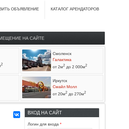
ВИТЬ ОБЪЯВЛЕНИЕ
КАТАЛОГ АРЕНДАТОРОВ
МЕЩЕНИЕ НА САЙТЕ
Смоленск
Галактика
2
м
2
2
от 2м
до 2 000м
Иркутск
Смайл Молл
2
2
от 20м
до 270м
ВХОД НА САЙТ
Логин для входа
*