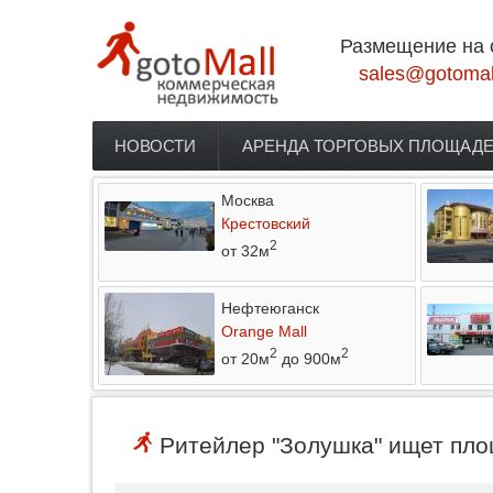
Перейти к основному содержанию
Размещение на 
sales@gotomal
НОВОСТИ
АРЕНДА ТОРГОВЫХ ПЛОЩАД
Главное меню
Москва
Крестовский
2
от 32м
Нефтеюганск
Orange Mall
2
2
от 20м
до 900м
Ритейлер "Золушка" ищет пло