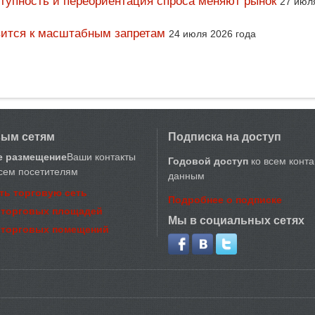
тупность и переориентация спроса меняют рынок
27 июл
вится к масштабным запретам
24 июля 2026 года
вым сетям
Подписка на доступ
е размещение
Ваши контакты
Годовой доступ
ко всем конт
сем посетителям
данным
ть торговую сеть
Подробнее о подписке
 торговых площадей
Мы в социальных сетях
 торговых помещений