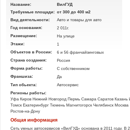
Название:
ВилГУД
Требуемые площади:
от 300 до 400 м2
Вид деятельности:
Авто и товары для авто
Год основания:
2 011г.
Размещение:
На улице
Этажи:
1
Объектов в России:
6 и 56 франчайзинговых
Страна создания:
Россия
Форма работы:
C собственником
Франшиза:
Да
Тип обьекта:
Автосервис
Регионы работы:
Уфа
Киров
Нижний Новгород
Пермь
Самара
Саратов
Казань
Томск
Екатеринбург
Тюмень
Магнитогорск
Челябинск
Москва
Ростов-на-Дону
Общая информация
Сеть умных автосервисов «ВилГУД» основана в 2011 году. В 2