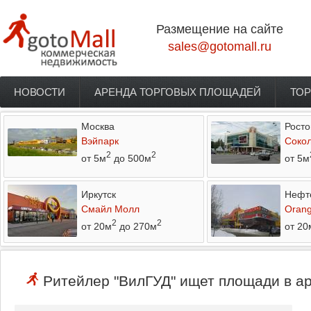
Перейти к основному содержанию
Размещение на сайте
sales@gotomall.ru
НОВОСТИ
АРЕНДА ТОРГОВЫХ ПЛОЩАДЕЙ
ТОР
Главное меню
Москва
Росто
Вэйпарк
Соко
2
2
от 5м
до 500м
от 5м
Иркутск
Нефт
Смайл Молл
Orang
2
2
от 20м
до 270м
от 20
Ритейлер "ВилГУД" ищет площади в ар