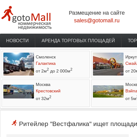
Перейти к основному содержанию
Размещение на сайте
sales@gotomall.ru
НОВОСТИ
АРЕНДА ТОРГОВЫХ ПЛОЩАДЕЙ
ТОР
Главное меню
Смоленск
Иркут
Галактика
Смай
2
2
от 2м
до 2 000м
от 20
Москва
Моск
Крестовский
Вэйп
2
от 32м
от 5м
Ритейлер "Вестфалика" ищет площади 