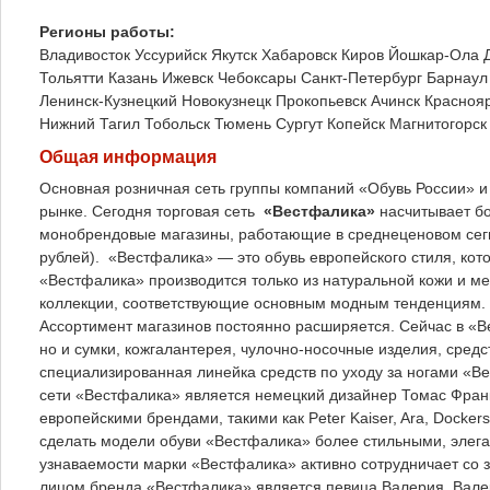
Регионы работы:
Владивосток
Уссурийск
Якутск
Хабаровск
Киров
Йошкар-Ола
Тольятти
Казань
Ижевск
Чебоксары
Санкт-Петербург
Барнаул
Ленинск-Кузнецкий
Новокузнецк
Прокопьевск
Ачинск
Красноя
Нижний Тагил
Тобольск
Тюмень
Сургут
Копейск
Магнитогорск
Общая информация
Основная розничная сеть группы компаний «Обувь России» и
рынке. Сегодня торговая сеть
«Вестфалика»
насчитывает бо
монобрендовые магазины, работающие в среднеценовом сегме
рублей). «Вестфалика» — это обувь европейского стиля, кото
«Вестфалика» производится только из натуральной кожи и м
коллекции, соответствующие основным модным тенденциям. 
Ассортимент магазинов постоянно расширяется. Сейчас в «В
но и сумки, кожгалантерея, чулочно-носочные изделия, сред
специализированная линейка средств по уходу за ногами «
сети «Вестфалика» является немецкий дизайнер Томас Франк
европейскими брендами, такими как Peter Kaiser, Ara, Docke
сделать модели обуви «Вестфалика» более стильными, элег
узнаваемости марки «Вестфалика» активно сотрудничает со з
лицом бренда «Вестфалика» является певица Валерия. Валери