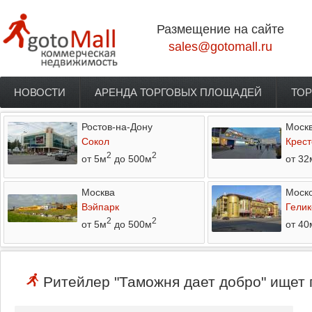
Перейти к основному содержанию
Размещение на сайте
sales@gotomall.ru
НОВОСТИ
АРЕНДА ТОРГОВЫХ ПЛОЩАДЕЙ
ТОР
Главное меню
Ростов-на-Дону
Моск
Сокол
Крест
2
2
от 5м
до 500м
от 32
Москва
Моско
Вэйпарк
Гелик
2
2
от 5м
до 500м
от 40
Ритейлер "Таможня дает добро" ищет 