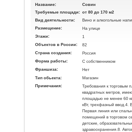
Название:
Совин
Требуемые площади:
от 80 до 170 м2
Вид деятельности:
Вино и алкогольные напи
Размещение:
На улице
Этажи:
1
Объектов в России:
82
Страна создания:
Россия
Форма работы:
C собственником
Франшиза:
Нет
Тип обьекта:
Магазин
Примечания:
Требования к торговым 
квадратных метров, име
площадью не менее 60 кв
кВт, трехфазный ввод.4. 
Первая линия или спальн
помещений в торговом се
детские, образовательн
здравоохранения.8. Авт