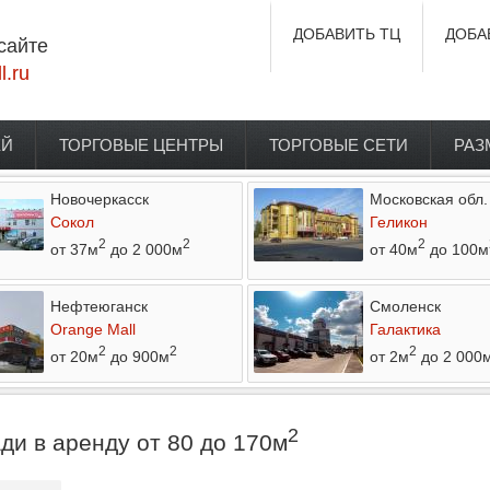
ДОБАВИТЬ ТЦ
ДОБА
сайте
l.ru
ЕЙ
ТОРГОВЫЕ ЦЕНТРЫ
ТОРГОВЫЕ СЕТИ
РАЗ
Новочеркасск
Московская обл.
Сокол
Геликон
2
2
2
от 37м
до 2 000м
от 40м
до 100м
Нефтеюганск
Смоленск
Orange Mall
Галактика
2
2
2
от 20м
до 900м
от 2м
до 2 000
2
и в аренду от 80 до 170м