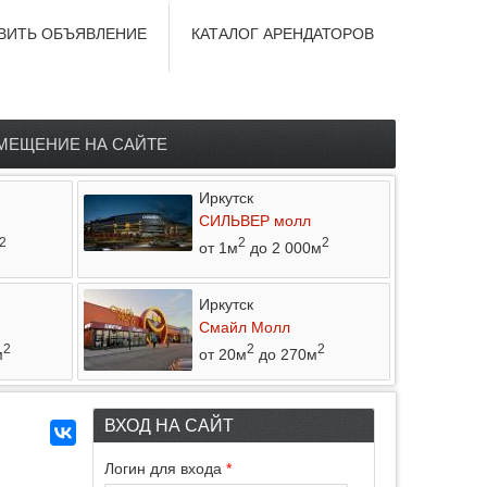
ВИТЬ ОБЪЯВЛЕНИЕ
КАТАЛОГ АРЕНДАТОРОВ
МЕЩЕНИЕ НА САЙТЕ
Иркутск
СИЛЬВЕР молл
2
2
2
от 1м
до 2 000м
Иркутск
Смайл Молл
2
2
2
м
от 20м
до 270м
ВХОД НА САЙТ
Логин для входа
*