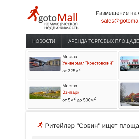
Перейти к основному содержанию
Размещение на 
sales@gotomal
НОВОСТИ
АРЕНДА ТОРГОВЫХ ПЛОЩАД
Главное меню
Москва
Универмаг "Крестовский"
2
от 325м
Москва
Вэйпарк
2
2
от 5м
до 500м
Ритейлер "Совин" ищет площад