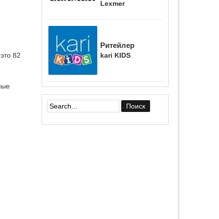
Lexmer
Ритейлер
 это 82
kari KIDS
ные
Форма поиска