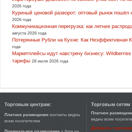
2026 года
Куриный ценовой разворот: оптовый рынок пошёл 
2026 года
Коммуникационная перегрузка: как летние распрод
августа 2026 года
Потерянные Рубли на Кухне: Как Неэффективная
года
Маркетплейсы идут навстречу бизнесу: Wildberrie
тарифы
28 июля 2026 года
Торговым центрам:
Торговым сетям
Платное размещен
Платное размещение
контакты видны
видны всем посетит
всем посетителям
Добавить торговую
Премиальное размещение
+ блок на