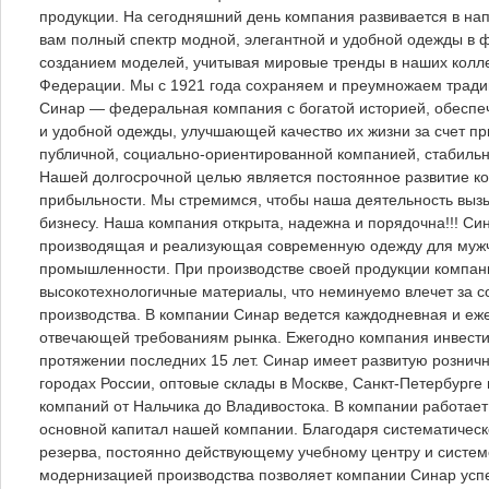
продукции. На сегодняшний день компания развивается в на
вам полный спектр модной, элегантной и удобной одежды в
созданием моделей, учитывая мировые тренды в наших колле
Федерации. Мы с 1921 года сохраняем и преумножаем традиц
Синар — федеральная компания с богатой историей, обесп
и удобной одежды, улучшающей качество их жизни за счет п
публичной, социально-ориентированной компанией, стабиль
Нашей долгосрочной целью является постоянное развитие ко
прибыльности. Мы стремимся, чтобы наша деятельность вызы
бизнесу. Наша компания открыта, надежна и порядочна!!! 
производящая и реализующая современную одежду для мужчи
промышленности. При производстве своей продукции компан
высокотехнологичные материалы, что неминуемо влечет за 
производства. В компании Синар ведется каждодневная и еж
отвечающей требованиям рынка. Ежегодно компания инвестир
протяжении последних 15 лет. Синар имеет развитую рознич
городах России, оптовые склады в Москве, Санкт-Петербурге
компаний от Нальчика до Владивостока. В компании работает
основной капитал нашей компании. Благодаря систематичес
резерва, постоянно действующему учебному центру и систем
модернизацией производства позволяет компании Синар усп