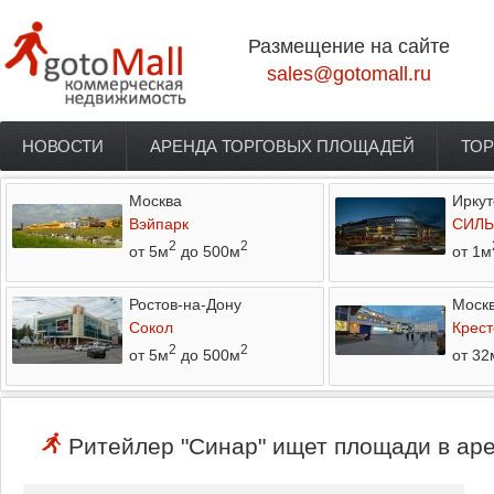
Перейти к основному содержанию
Размещение на сайте
sales@gotomall.ru
НОВОСТИ
АРЕНДА ТОРГОВЫХ ПЛОЩАДЕЙ
ТОР
Главное меню
Москва
Иркут
Вэйпарк
СИЛЬ
2
2
от 5м
до 500м
от 1м
Ростов-на-Дону
Моск
Сокол
Крест
2
2
от 5м
до 500м
от 32
Ритейлер "Синар" ищет площади в аре