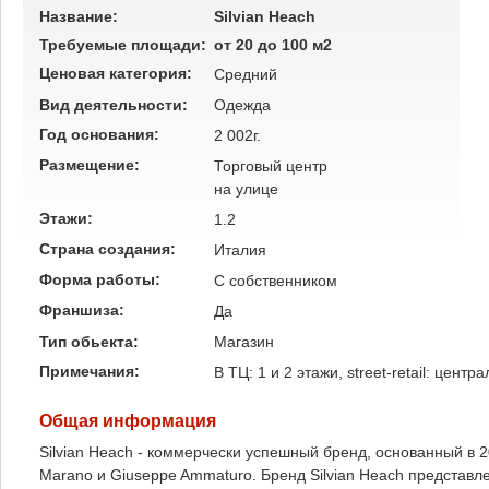
Название:
Silvian Heach
Требуемые площади:
от 20 до 100 м2
Ценовая категория:
Средний
Вид деятельности:
Одежда
Год основания:
2 002г.
Размещение:
Торговый центр
на улице
Этажи:
1.2
Страна создания:
Италия
Форма работы:
C собственником
Франшиза:
Да
Тип обьекта:
Магазин
Примечания:
В ТЦ: 1 и 2 этажи, street-retail: цент
Общая информация
Silvian Heach - коммерчески успешный бренд, основанный в 
Marano и Giuseppe Ammaturo. Бренд Silvian Heach представле