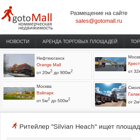
Перейти к основному содержанию
Размещение на сайте
sales@gotomall.ru
НОВОСТИ
АРЕНДА ТОРГОВЫХ ПЛОЩАДЕЙ
ТОР
Главное меню
Моск
Нефтеюганск
Крест
Orange Mall
от 32
2
2
от 20м
до 900м
Москва
Смол
Вэйпарк
Галак
2
2
от 5м
до 500м
от 2м
Ритейлер "Silvian Heach" ищет площад