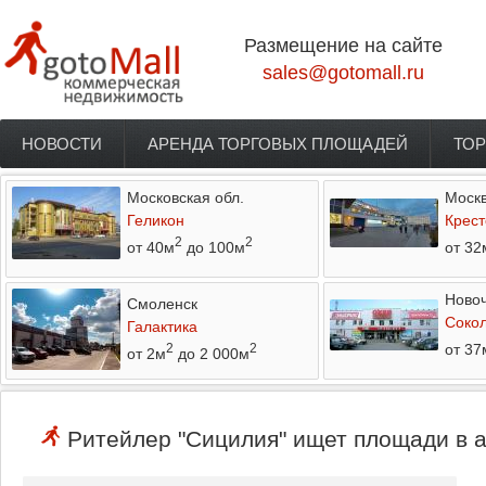
Перейти к основному содержанию
Размещение на сайте
sales@gotomall.ru
НОВОСТИ
АРЕНДА ТОРГОВЫХ ПЛОЩАДЕЙ
ТОР
Главное меню
Московская обл.
Моск
Геликон
Крест
2
2
от 40м
до 100м
от 32
Новоч
Смоленск
Соко
Галактика
от 37
2
2
от 2м
до 2 000м
Ритейлер "Сицилия" ищет площади в а