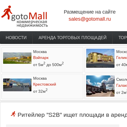
Перейти к основному содержанию
Размещение на сайте
sales@gotomall.ru
НОВОСТИ
АРЕНДА ТОРГОВЫХ ПЛОЩАДЕЙ
ТОР
Главное меню
Москва
Моско
Вэйпарк
Гелик
2
2
от 5м
до 500м
от 40
Москва
Смол
Крестовский
Галак
2
от 32м
от 2м
Ритейлер "S2B" ищет площади в аренд