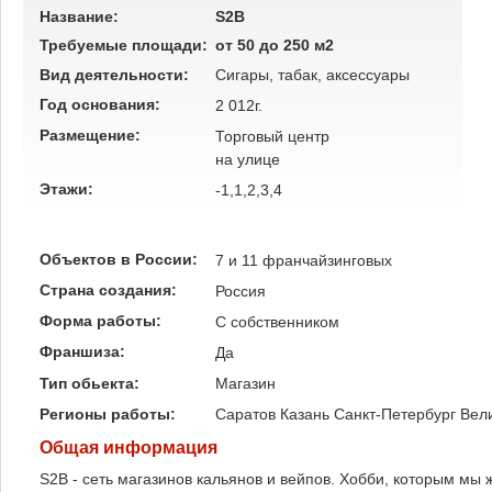
Название:
S2B
Требуемые площади:
от 50 до 250 м2
Вид деятельности:
Сигары, табак, аксессуары
Год основания:
2 012г.
Размещение:
Торговый центр
на улице
Этажи:
-1,1,2,3,4
Объектов в России:
7 и 11 франчайзинговых
Страна создания:
Россия
Форма работы:
C собственником
Франшиза:
Да
Тип обьекта:
Магазин
Регионы работы:
Саратов
Казань
Санкт-Петербург
Вел
Общая информация
S2B - сеть магазинов кальянов и вейпов. Хобби, которым мы 