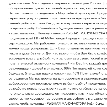
удовольствия. Мы создаем совершенно новый для России фо
обслуживанием, где можно понаблюдать за тем, как готов
Вашим личным проводником в Мир рыбной кулинарии. Продук
сервисные услуги сделают приготовление еды простым и быс
свежей рыбы и готовых блюд, но и подскажем секреты их по
разделаем рыбу. В ближайшем будущем планируется реализо
наших магазинах. Почему именно «РЫБНАЯ МАНУФАКТУРА №1
продукции всей ГК «АГАМА»: каждый продукт проходит комп
сертификацию. Мы работаем только с аттестованными и пр
можно продегустировать. Если Вам по каким-то причинам не
чеком и даже без него. Для нас важно, чтобы Вам было комф
встречаем всех с улыбкой, но и запоминаем своих Гостей и 
покупательской активности компанией «In Depth»: каждый тр
рекомендации друзей и знакомых; 98% Покупателей хотят 
будущем; благодаря нашим магазинам, 46% Покупателей стал
сотрудников Мы настроены на долгосрочные и взаимовыгодн
добросовестным производителем рыбы и рыбной продукции, не
разработке новых продуктов и гарантируете стабильное качес
потенциальным арендодателем, позвоните нам, и мы обязат
уверены, что хорошее настроение и атмосферу в магазине мо
важно, чтобы команда «РЫБНАЯ МАНУФАКТУРА №1» была про