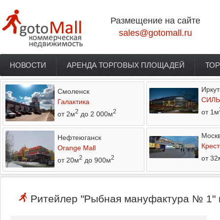
Перейти к основному содержанию
Размещение на сайте
sales@gotomall.ru
НОВОСТИ
АРЕНДА ТОРГОВЫХ ПЛОЩАДЕЙ
ТОР
Главное меню
Иркут
Смоленск
СИЛЬ
Галактика
от 1м
2
2
от 2м
до 2 000м
Моск
Нефтеюганск
Крест
Orange Mall
от 32
2
2
от 20м
до 900м
Ритейлер "Рыбная мануфактура № 1" и