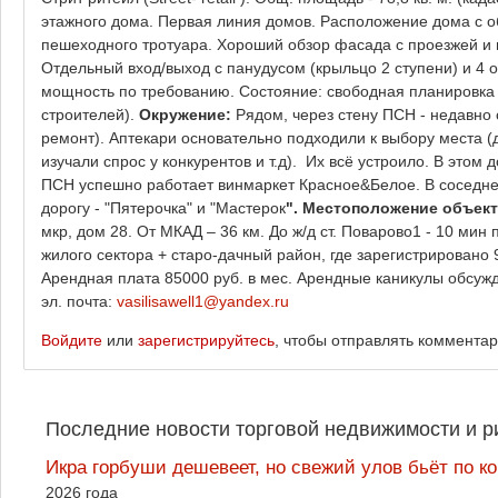
этажного дома. Первая линия домов. Расположение дома с о
пешеходного тротуара. Хороший обзор фасада с проезжей и 
Отдельный вход/выход c панудусом (крыльцо 2 ступени) и 4 о
мощность по требованию. Состояние: свободная планировка (
строителей).
Окружение:
Рядом, через стену ПСН - недавно 
ремонт). Аптекари основательно подходили к выбору места (
изучали спрос у конкурентов и т.д). Их всё устроило. В этом
ПСН успешно работает винмаркет Красное&Белое. В соседнем 
дорогу - "Пятерочка" и "Мастерок
". Местоположение объек
мкр, дом 28. От МКАД – 36 км. До ж/д ст. Поварово1 - 10 мин
жилого сектора + старо-дачный район, где зарегистрировано
Арендная плата 85000 руб. в мес. Арендные каникулы обсужд
эл. почта:
vasilisawell1@yandex.ru
Войдите
или
зарегистрируйтесь
, чтобы отправлять коммента
Последние новости торговой недвижимости и р
Икра горбуши дешевеет, но свежий улов бьёт по к
2026 года