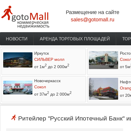
Перейти к основному содержанию
Размещение на сайте
sales@gotomall.ru
НОВОСТИ
АРЕНДА ТОРГОВЫХ ПЛОЩАДЕЙ
ТОР
Главное меню
Иркутск
Росто
СИЛЬВЕР молл
Соко
2
2
от 1м
до 2 000м
от 5м
Новочеркасск
Нефт
Сокол
Orang
2
2
от 37м
до 2 000м
от 20
Ритейлер "Русский Ипотечный Банк" и