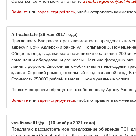
Связаться со мной можно по почте
asmik.sogomonyan@mail
Войдите
или
зарегистрируйтесь
, чтобы отправлять коммента
Artrealestate
(26 мая 2017 года)
Приглашаем Вас рассмотреть возможность арендовать помещ
адресу г. Сочи Адлерский район ул. Тюльпанов 3. Помещение
Общая площадь сдаваемого помещения составляет 200 кв. мет
помещении оборудованы две кассы. Наличие фасадных окон. 
линии с дорогой. Высокий автомобильный и пешеходный тра
здания. Хороший ремонт, отдельный вход, запасной вход. В 
Стоимость 250000 рублей в месяц + коммунальные услуги.
По всем вопросам обращаться к собственнику Артаку Акопян
Войдите
или
зарегистрируйтесь
, чтобы отправлять коммента
vasilisawell1@y...
(10 ноября 2021 года)
Предлагаю рассмотреть мое предложение об аренде ПСН дл
Стрит ритейл (Street- retail ). Общ. площадь - 78,8 кв. м. (к