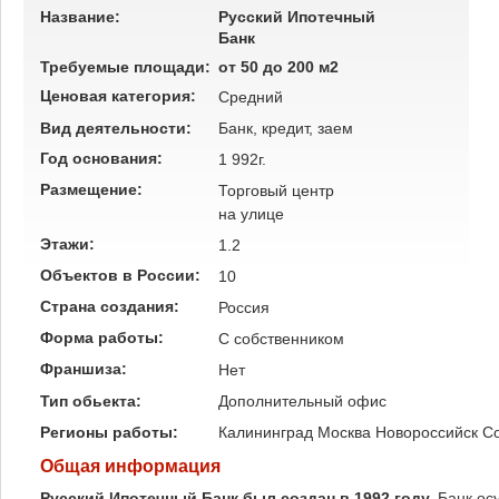
Название:
Русский Ипотечный
Банк
Требуемые площади:
от 50 до 200 м2
Ценовая категория:
Средний
Вид деятельности:
Банк, кредит, заем
Год основания:
1 992г.
Размещение:
Торговый центр
на улице
Этажи:
1.2
Объектов в России:
10
Страна создания:
Россия
Форма работы:
C собственником
Франшиза:
Нет
Тип обьекта:
Дополнительный офис
Регионы работы:
Калининград
Москва
Новороссийск
С
Общая информация
Русский Ипотечный Банк был создан в 1992 году.
Банк ос