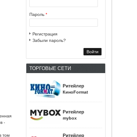
Пароль
*
Регистрация
Забыли пароль?
ТОРГОВЫЕ СЕТИ
Ритейлер
КиноFormat
Ритейлер
менная
mybox
в -
Ритейлер
в том