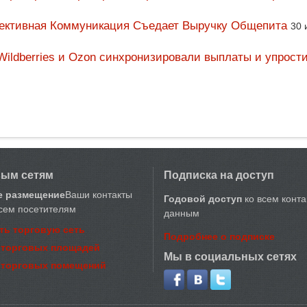
фективная Коммуникация Съедает Выручку Общепита
30 
Wildberries и Ozon синхронизировали выплаты и упрост
вым сетям
Подписка на доступ
е размещение
Ваши контакты
Годовой доступ
ко всем конт
сем посетителям
данным
ть торговую сеть
Подробнее о подписке
 торговых площадей
Мы в социальных сетях
 торговых помещений