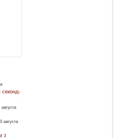
да
 секонд-
 августа
3 августа
м
3