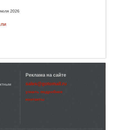
июля 2026
или
Реклама на сайте
sales@gotomall.ru
актным
узнать подробнее
контакты