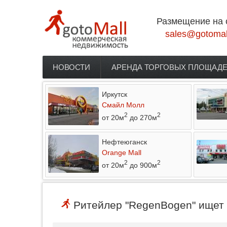
Перейти к основному содержанию
Размещение на 
sales@gotomal
НОВОСТИ
АРЕНДА ТОРГОВЫХ ПЛОЩАД
Главное меню
Иркутск
Смайл Молл
2
2
от 20м
до 270м
Нефтеюганск
Orange Mall
2
2
от 20м
до 900м
Ритейлер "RegenBogen" ищет 