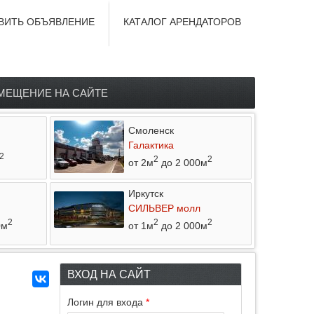
ВИТЬ ОБЪЯВЛЕНИЕ
КАТАЛОГ АРЕНДАТОРОВ
МЕЩЕНИЕ НА САЙТЕ
Смоленск
Галактика
2
2
2
от 2м
до 2 000м
Иркутск
СИЛЬВЕР молл
2
2
2
0м
от 1м
до 2 000м
ВХОД НА САЙТ
Логин для входа
*