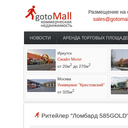
Перейти к основному содержанию
Размещение на 
sales@gotomal
НОВОСТИ
АРЕНДА ТОРГОВЫХ ПЛОЩАД
Главное меню
Иркутск
Смайл Молл
2
2
от 20м
до 270м
Москва
Универмаг "Крестовский"
2
от 325м
Ритейлер "Ломбард 585GOLD" 