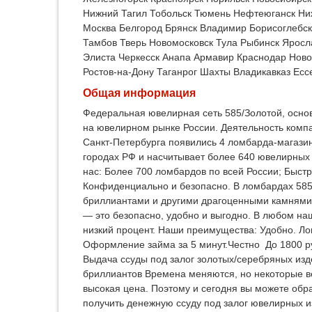
Нижний Тагил
Тобольск
Тюмень
Нефтеюганск
Ни
Москва
Белгород
Брянск
Владимир
Борисоглебск
Тамбов
Тверь
Новомосковск
Тула
Рыбинск
Яросл
Элиста
Черкесск
Анапа
Армавир
Краснодар
Ново
Ростов-на-Дону
Таганрог
Шахты
Владикавказ
Есс
Общая информация
Федеральная ювелирная сеть 585/Золотой, основ
на ювелирном рынке России. Деятельность комп
Санкт-Петербурга появились 4 ломбарда-магазин
городах РФ и насчитывает более 640 ювелирных
нас: Более 700 ломбардов по всей России; Быст
Конфиденциально и безопасно. В ломбардах 585
бриллиантами и другими драгоценными камнями 
— это безопасно, удобно и выгодно. В любом на
низкий процент. Наши преимущества: Удобно. Ло
Оформление займа за 5 минут.Честно До 1800 р
Выдача ссуды под залог золотых/серебряных изд
бриллиантов Времена меняются, но некоторые в
высокая цена. Поэтому и сегодня вы можете обр
получить денежную ссуду под залог ювелирных и