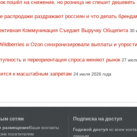
ок пошёл на снижение, но розница не спешит дешеветь
ие распродажи раздражают россиян и что делать бренда
фективная Коммуникация Съедает Выручку Общепита
30 
Wildberries и Ozon синхронизировали выплаты и упрост
тупность и переориентация спроса меняют рынок
27 июл
вится к масштабным запретам
24 июля 2026 года
вым сетям
Подписка на доступ
е размещение
Ваши контакты
Годовой доступ
ко всем конт
сем посетителям
данным