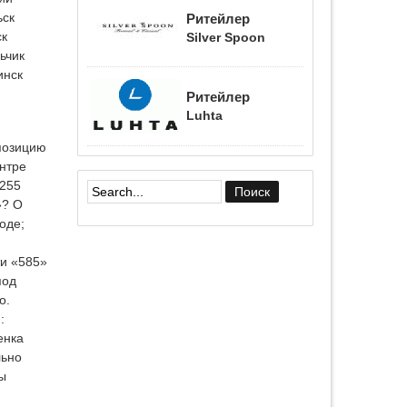
ьск
Ритейлер
к
Silver Spoon
ьчик
инск
Ритейлер
Luhta
 позицию
нтре
 255
»? О
Форма поиска
оде;
ти «585»
под
о.
:
енка
льно
ы