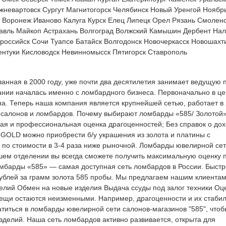
жневартовск
Сургут
Магнитогорск
Челябинск
Новый Уренгой
Ноябр
Воронеж
Иваново
Калуга
Курск
Елец
Липецк
Орел
Рязань
Смоленс
авль
Майкоп
Астрахань
Волгоград
Волжский
Камышин
Дербент
Нал
российск
Сочи
Туапсе
Батайск
Волгодонск
Новочеркасск
Новошахт
ентуки
Кисловодск
Невинномысск
Пятигорск
Ставрополь
анная в 2000 году, уже почти два десятилетия занимает ведущую
ании началась именно с ломбардного бизнеса. Первоначально в це
а. Теперь наша компания является крупнейшей сетью, работает в
 салонов и ломбардов. Почему выбирают ломбарды «585/ Золотой
рая и профессиональная оценка драгоценностей; Без справок о дох
GOLD можно приобрести б/у украшения из золота и платины с
по стоимости в 3-4 раза ниже рыночной. Ломбарды ювелирной се
шем отделении вы всегда сможете получить максимальную оценку 
мбарды «585» — самая доступная сеть ломбардов в России. Быстр
ублей за грамм золота 585 пробы. Мы предлагаем нашим клиентам
елий Обмен на новые изделия Выдача ссуды под залог техники Оц
ещи остаются неизменными. Например, драгоценности и их стаби
атиться в ломбарды ювелирной сети салонов-магазинов "585", чтоб
зделий. Наша сеть ломбардов активно развивается, открыта для