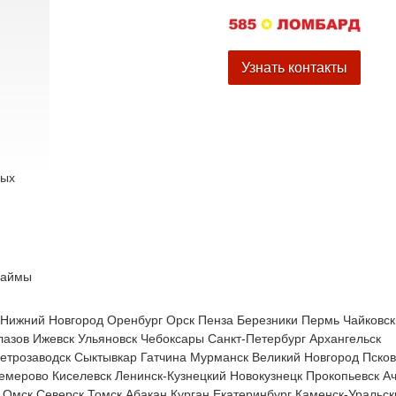
Узнать контакты
вых
займы
Нижний Новгород
Оренбург
Орск
Пенза
Березники
Пермь
Чайковск
лазов
Ижевск
Ульяновск
Чебоксары
Санкт-Петербург
Архангельск
етрозаводск
Сыктывкар
Гатчина
Мурманск
Великий Новгород
Псков
емерово
Киселевск
Ленинск-Кузнецкий
Новокузнецк
Прокопьевск
Ач
Омск
Северск
Томск
Абакан
Курган
Екатеринбург
Каменск-Уральск