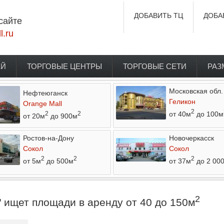
ДОБАВИТЬ ТЦ
ДОБА
сайте
l.ru
ЕЙ
ТОРГОВЫЕ ЦЕНТРЫ
ТОРГОВЫЕ СЕТИ
РАЗ
Московская обл.
Нефтеюганск
Геликон
Orange Mall
2
от 40м
до 100м
2
2
от 20м
до 900м
Ростов-на-Дону
Новочеркасск
Сокол
Сокол
2
2
2
от 5м
до 500м
от 37м
до 2 00
2
ищет площади в аренду от 40 до 150м