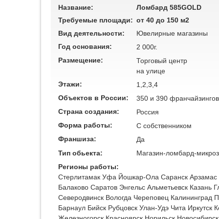
Название:
Ломбард 585GOLD
Требуемые площади:
от 40 до 150 м2
Вид деятельности:
Ювелирные магазины
Год основания:
2 000г.
Размещение:
Торговый центр
на улице
Этажи:
1,2,3,4
Объектов в России:
350 и 390 франчайзинго
Страна создания:
Россия
Форма работы:
C собственником
Франшиза:
Да
Тип обьекта:
Магазин-ломбард-микро
Регионы работы:
Стерлитамак
Уфа
Йошкар-Ола
Саранск
Арзамас
Балаково
Саратов
Энгельс
Альметьевск
Казань
Г
Северодвинск
Вологда
Череповец
Калининград
П
Барнаул
Бийск
Рубцовск
Улан-Удэ
Чита
Иркутск
К
Железногорск
Красноярск
Норильск
Новосибирск