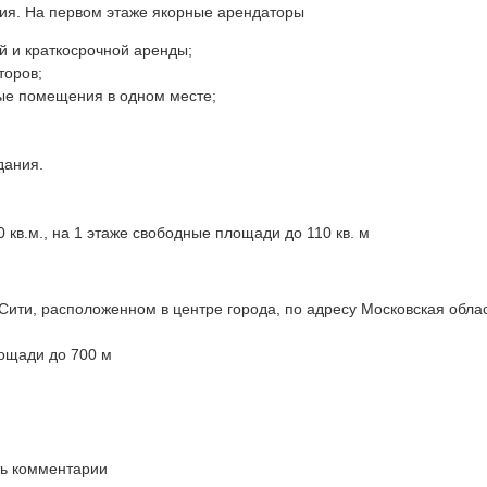
ция. На первом этаже якорные арендаторы
й и краткосрочной аренды;
торов;
ные помещения в одном месте;
дания.
0 кв.м., на 1 этаже свободные площади до 110 кв. м
ити, расположенном в центре города, по адресу Московская облас
лощади до 700 м
ть комментарии