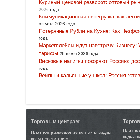
Куриный ценовой разворот: оптовый рын
2026 года
Коммуникационная перегрузка: как летн
августа 2026 года
Потерянные Рубли на Кухне: Как Неэф
года
Маркетплейсы идут навстречу бизнесу: 
тарифы
28 июля 2026 года
Висковые напитки покоряют Россию: дос
года
Вейпы и кальянные у школ: Россия гото
Торговым центрам:
Торго
Платно
Платное размещение
контакты видны
видны в
всем посетителям