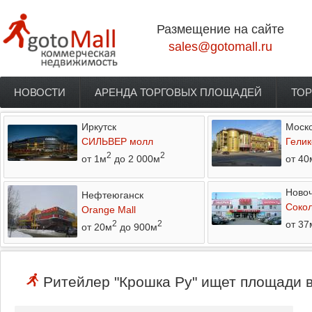
Перейти к основному содержанию
Размещение на сайте
sales@gotomall.ru
НОВОСТИ
АРЕНДА ТОРГОВЫХ ПЛОЩАДЕЙ
ТОР
Главное меню
Иркутск
Моско
СИЛЬВЕР молл
Гелик
2
2
от 1м
до 2 000м
от 40
Новоч
Нефтеюганск
Соко
Orange Mall
от 37
2
2
от 20м
до 900м
Ритейлер "Крошка Ру" ищет площади в