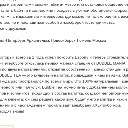
дом и витринными окнами, вблизи метро или остановок общественн
 купить бабл ти навынос или посидеть в уютной обстановке- форма
кв. м., с изысканным интерьером, где можно не только оценить вес
le tea, но и насладиться особой атмосферой гостеприимства
ся с друзьями.
нкт-Петербург
Архангельск
Новосибирск
Тюмень
Москва
оторый всего за 2 года успел покорить Европу и теперь стремител
кт-Петербурге открылась первая Чайная станция от BUBBLE MANIA.
 по двум направлениям: открытие собственных чайных станций и 
UBBLE TEA — это культовый напиток, пришедший к нам из Азии. Bu
 откуда распространился по всему миру. Это 100% натуральный чай
 черного или чая улун. Bubble Tea можно пить с добавлением молок
пов и топпингов, входящих в состав напитка, создают неповториму
ля клиента: он сам решает, какой вкус будет у его напитка и какой
ением и с наслаждением прокалывает мембрану XXL-трубочкой.
ходят вновь!