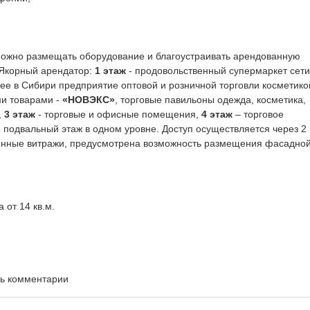
можно размещать оборудование и благоустраивать арендованную
 Якорный арендатор:
1 этаж
- продовольственный супермаркет сети
ее в Сибири предприятие оптовой и розничной торговли косметико
и товарами -
«НОВЭКС»
, торговые павильоны одежда, косметика,
,
3 этаж
- торговые и офисные помещения,
4 этаж
– торговое
-
подвальный этаж в одном уровне. Доступ осуществляется через 2
лянные витражи, предусмотрена возможность размещения фасадно
 от 14 кв.м.
ть комментарии