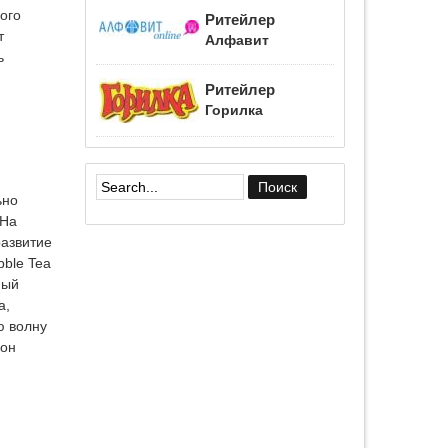
ого
Ритейлер
т
Алфавит
ь
Ритейлер
Горилка
ьно
Форма поиска
 На
развитие
bble Tea
ный
а,
ю волну
 он