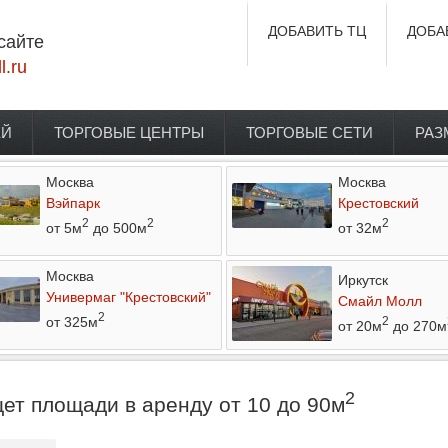
ДОБАВИТЬ ТЦ
ДОБА
сайте
l.ru
ЕЙ
ТОРГОВЫЕ ЦЕНТРЫ
ТОРГОВЫЕ СЕТИ
РАЗ
Москва
Москва
Вэйпарк
Крестовский
2
2
2
от 5м
до 500м
от 32м
Москва
Иркутск
Универмаг "Крестовский"
Смайл Молл
2
от 325м
2
от 20м
до 270м
2
т площади в аренду от 10 до 90м