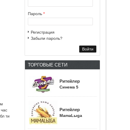
Пароль
*
Регистрация
Забыли пароль?
ТОРГОВЫЕ СЕТИ
Ритейлер
Синема 5
ом
Ритейлер
 час
МаmaLыgа
бл ти