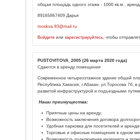
общая площадь одного этажа - 1000 кв.м., аренда
89165867409 Дарья
moskva.93@mail.ru
Войдите
или
зарегистрируйтесь
, чтобы отправля
PUSTOVITOVA_2005
(26 марта 2020 года)
Сдаются в аренду помещения
Современное четырехэтажное здание общей площа
Республика Хакасия, г.Абакан, ул.Торосова 7б, 
развитой инфраструктурой и подъездными путям
Наши преимущества:
Приятные цены на аренду;
Возможность заключения договора долгосроч
Удобная парковка для посетителей и аренда
Торговые и офисные помещения в одном ме
Возможность подключения интернета и теле