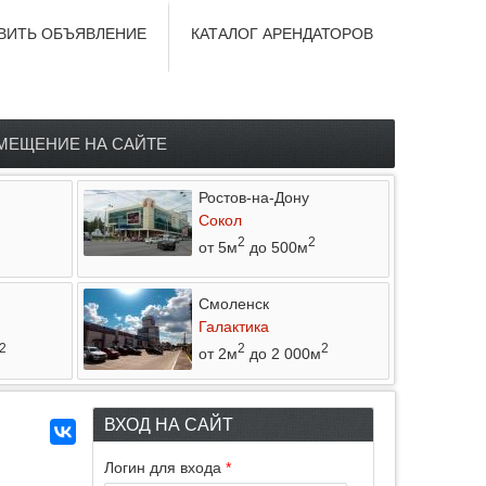
ВИТЬ ОБЪЯВЛЕНИЕ
КАТАЛОГ АРЕНДАТОРОВ
МЕЩЕНИЕ НА САЙТЕ
Ростов-на-Дону
Сокол
2
2
от 5м
до 500м
Смоленск
Галактика
2
2
2
от 2м
до 2 000м
ВХОД НА САЙТ
Логин для входа
*