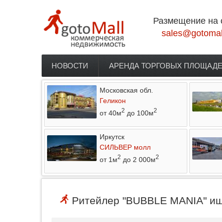
Перейти к основному содержанию
Размещение на 
sales@gotomal
НОВОСТИ
АРЕНДА ТОРГОВЫХ ПЛОЩАД
Главное меню
Московская обл.
Геликон
2
2
от 40м
до 100м
Иркутск
СИЛЬВЕР молл
2
2
от 1м
до 2 000м
Ритейлер "BUBBLE MANIA" ище