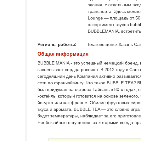
здания, с отдельным вхо
транспорта. Здесь можно
Lounge — площадь от 50 
ассортимент вкусов bubb
BUBBLEMANIA, встретить
Регионы работы:
Благовещенск
Казань
Са
Общая информация
BUBBLE MANIA - это успешный немецкий бренд, к
завоевывает сердца россиян. В 2012 году в Сан
сегодняшний день Компания активно развивается
сети по франчайзингу. Что такое BUBBLE TEA? B
был придуман на острове Тайвань в 80-х годах,
коктейль, который готовится на основе зеленого,
йогурта или как фраппе. Обилие фруктовых сиро
вкуса и аромата. BUBBLE TEA — это словно игра д
будет температуры, наблюдает за его приготовл
Необычайные ощущения, за которыми всегда при