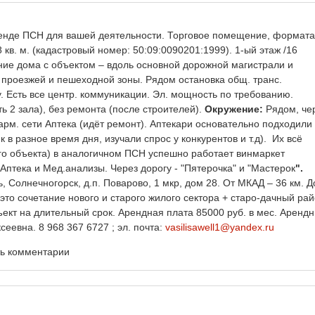
енде ПСН для вашей деятельности. Торговое помещение, формата
,8 кв. м. (кадастровый номер: 50:09:0090201:1999). 1-ый этаж /16
ние дома с объектом – вдоль основной дорожной магистрали и
 проезжей и пешеходной зоны. Рядом остановка общ. транс.
. Есть все центр. коммуникации. Эл. мощность по требованию.
 2 зала), без ремонта (после строителей).
Окружение:
Рядом, че
арм. сети Аптека (идёт ремонт). Аптекари основательно подходили 
в разное время дня, изучали спрос у конкурентов и т.д). Их всё
го объекта) в аналогичном ПСН успешно работает винмаркет
 Аптека и Мед.анализы. Через дорогу - "Пятерочка" и "Мастерок
".
ь, Солнечногорск, д.п. Поварово, 1 мкр, дом 28. От МКАД – 36 км. Д
это сочетание нового и старого жилого сектора + старо-дачный рай
ъект на длительный срок. Арендная плата 85000 руб. в мес. Аренд
еевна. 8 968 367 6727 ; эл. почта:
vasilisawell1@yandex.ru
ть комментарии