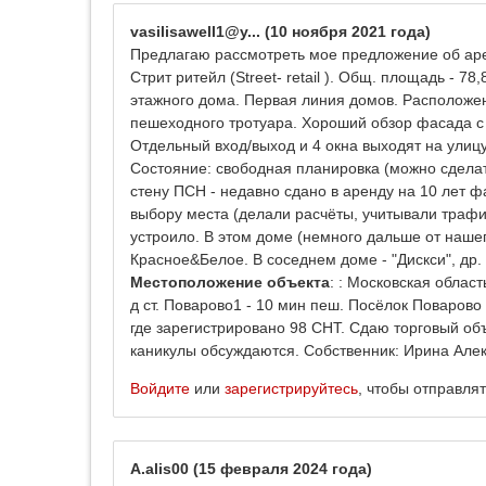
vasilisawell1@y...
(10 ноября 2021 года)
Предлагаю рассмотреть мое предложение об ар
Стрит ритейл (Street- retail ). Общ. площадь - 78
этажного дома. Первая линия домов. Расположе
пешеходного тротуара. Хороший обзор фасада с
Отдельный вход/выход и 4 окна выходят на улицу
Состояние: свободная планировка (можно сделать
стену ПСН - недавно сдано в аренду на 10 лет ф
выбору места (делали расчёты, учитывали трафик 
устроило. В этом доме (немного дальше от наше
Красное&Белое. В соседнем доме - "Дискси", др.
Местоположение объекта
: : Московская област
д ст. Поварово1 - 10 мин пеш. Посёлок Поварово 
где зарегистрировано 98 СНТ. Сдаю торговый об
каникулы обсуждаются. Собственник: Ирина Алекс
Войдите
или
зарегистрируйтесь
, чтобы отправля
A.alis00
(15 февраля 2024 года)