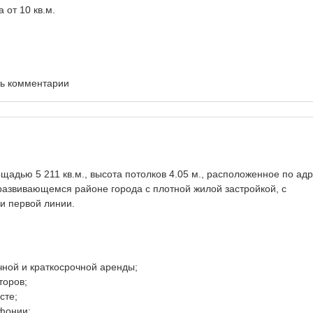
 от 10 кв.м.
ть комментарии
дью 5 211 кв.м., высота потолков 4.05 м., расположенное по ад
в развивающемся районе города с плотной жилой застройкой, с
и первой линии.
ной и краткосрочной аренды;
торов;
сте;
фонии;