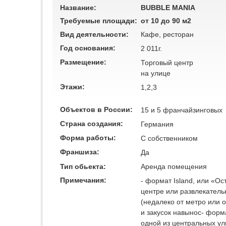
Название:
BUBBLE MANIA
Требуемые площади:
от 10 до 90 м2
Вид деятельности:
Кафе, ресторан
Год основания:
2 011г.
Размещение:
Торговый центр
на улице
Этажи:
1,2,3
Объектов в России:
15 и 5 франчайзинговых
Страна создания:
Германия
Форма работы:
C собственником
Франшиза:
Да
Тип обьекта:
Аренда помещения
Примечания:
- формат Island, или «О
центре или развлекатель
(недалеко от метро или 
и закусок навынос- форм
одной из центральных ул