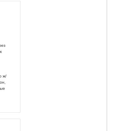
рез
к
о ж/
он,
ные