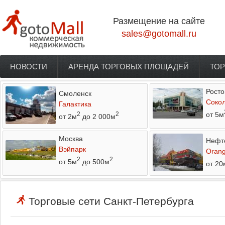
Перейти к основному содержанию
Размещение на сайте
sales@gotomall.ru
НОВОСТИ
АРЕНДА ТОРГОВЫХ ПЛОЩАДЕЙ
ТОР
Главное меню
Росто
Смоленск
Соко
Галактика
от 5м
2
2
от 2м
до 2 000м
Москва
Нефт
Вэйпарк
Orang
2
2
от 5м
до 500м
от 20
Торговые сети Санкт-Петербурга