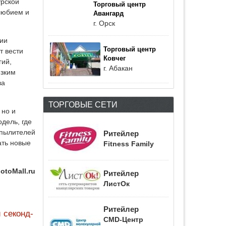
урской
Торговый центр
любием и
Авангард
г. Орск
нии
Торговый центр
т вести
Ковчег
гий,
г. Абакан
изким
ва
ТОРГОВЫЕ СЕТИ
 но и
дель, где
опылителей
Ритейлер
ать новые
Fitness Family
otoMall.ru
Ритейлер
ЛистОк
Ритейлер
 секонд-
CMD-Центр