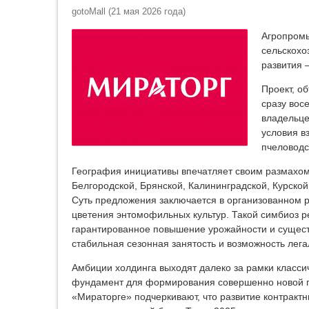
gotoMall
(
21 мая 2026 года
)
Агропромы
сельскохо
развития 
Проект, о
сразу вос
владельце
условия в
пчеловодс
География инициативы впечатляет своим размахом
Белгородской, Брянской, Калининградской, Курской
Суть предложения заключается в организованном 
цветения энтомофильных культур. Такой симбиоз р
гарантированное повышение урожайности и сущест
стабильная сезонная занятость и возможность ле
Амбиции холдинга выходят далеко за рамки класси
фундамент для формирования совершенно новой по
«Мираторге» подчеркивают, что развитие контракт