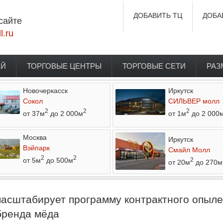
ДОБАВИТЬ ТЦ
ДОБА
сайте
l.ru
ЕЙ
ТОРГОВЫЕ ЦЕНТРЫ
ТОРГОВЫЕ СЕТИ
РАЗ
Новочеркасск
Иркутск
Сокол
СИЛЬВЕР молл
2
2
2
от 37м
до 2 000м
от 1м
до 2 000
Москва
Иркутск
Вэйпарк
Смайл Молл
2
2
от 5м
до 500м
2
от 20м
до 270м
асштабирует программу контрактного опыле
 бренда мёда