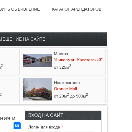
ВИТЬ ОБЪЯВЛЕНИЕ
КАТАЛОГ АРЕНДАТОРОВ
МЕЩЕНИЕ НА САЙТЕ
Москва
Универмаг "Крестовский"
2
2
м
от 325м
Нефтеюганск
Orange Mall
2
2
2
от 20м
до 900м
ВХОД НА САЙТ
ния и
Логин для входа
*