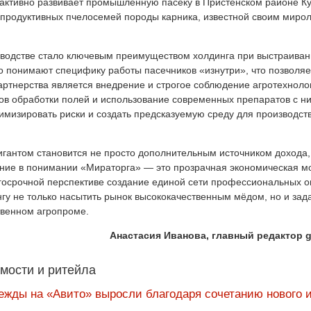
я активно развивает промышленную пасеку в Пристенском районе К
копродуктивных пчелосемей породы карника, известной своим миро
ловодстве стало ключевым преимуществом холдинга при выстраива
о понимают специфику работы пасечников «изнутри», что позволяе
артнерства является внедрение и строгое соблюдение агротехноло
ов обработки полей и использование современных препаратов с н
имизировать риски и создать предсказуемую среду для производст
гантом становится не просто дополнительным источником дохода,
ние в понимании «Мираторга» — это прозрачная экономическая мо
лгосрочной перспективе создание единой сети профессиональных 
нгу не только насытить рынок высококачественным мёдом, но и зад
твенном агропроме.
Анастасия Иванова, главный редактор g
мости и ритейла
ежды на «Авито» выросли благодаря сочетанию нового и