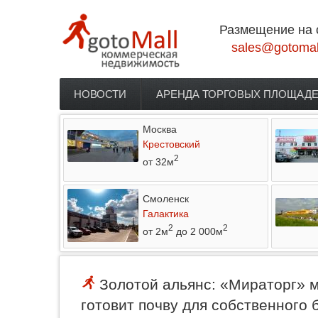
Перейти к основному содержанию
Размещение на 
sales@gotomal
НОВОСТИ
АРЕНДА ТОРГОВЫХ ПЛОЩАД
Главное меню
Москва
Крестовский
2
от 32м
Смоленск
Галактика
2
2
от 2м
до 2 000м
Золотой альянс: «Мираторг» м
готовит почву для собственного