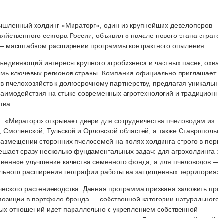
шленный холдинг «Мираторг», один из крупнейших девелоперов
зяйственного сектора России, объявил о начале нового этапа страт
— масштабном расширении программы контрактного опыления.
бъединяющий интересы крупного агробизнеса и частных пасек, охв
емь ключевых регионов страны. Компания официально приглашает
в пчелохозяйств к долгосрочному партнерству, предлагая уникаль
заимодействия на стыке современных агротехнологий и традицион
тва.
: «Мираторг» открывает двери для сотрудничества пчеловодам из
, Смоленской, Тульской и Орловской областей, а также Ставропольс
размещении сторонних пчелосемей на полях холдинга строго в пе
ешает сразу несколько фундаментальных задач: для агрохолдинга 
венное улучшение качества семенного фонда, а для пчеловодов 
гального расширения географии работы на защищенных территория
ческого растениеводства. Данная программа призвана заложить п
зиции в портфеле бренда — собственной категории натурального
ных отношений идет параллельно с укреплением собственной