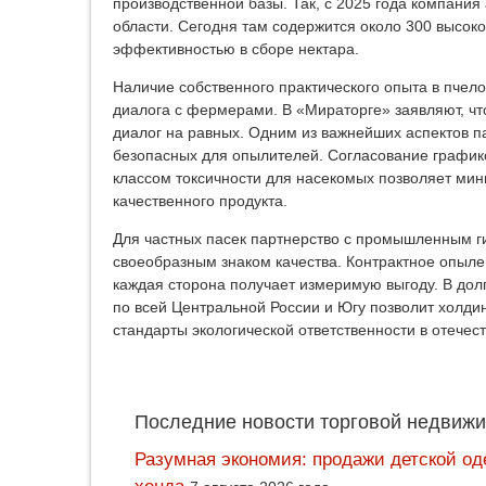
производственной базы. Так, с 2025 года компани
области. Сегодня там содержится около 300 высо
эффективностью в сборе нектара.
Наличие собственного практического опыта в пче
диалога с фермерами. В «Мираторге» заявляют, чт
диалог на равных. Одним из важнейших аспектов п
безопасных для опылителей. Согласование график
классом токсичности для насекомых позволяет мин
качественного продукта.
Для частных пасек партнерство с промышленным ги
своеобразным знаком качества. Контрактное опыле
каждая сторона получает измеримую выгоду. В до
по всей Центральной России и Югу позволит холди
стандарты экологической ответственности в отечес
Последние новости торговой недвижи
Разумная экономия: продажи детской од