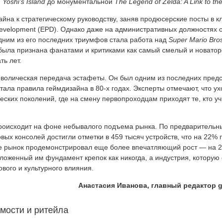
й
Yoshi’s Island
до монументальной
The Legend of Zelda: A Link to th
йна к стратегическому руководству, заняв продюсерские посты в 
Development (EPD). Однако даже на административных должностях 
дним из его последних триумфов стала работа над
Super Mario Bro
была признана фанатами и критиками как самый смелый и новатор
ть лет.
мволическая передача эстафеты. Он был одним из последних пред
тала правила геймдизайна в 80-х годах. Эксперты отмечают, что ух
ских поколений, где на смену первопроходцам приходят те, кто уч
 происходит на фоне небывалого подъема рынка. По предваритель
вых консолей достигли отметки в 459 тысяч устройств, что на 22%
те рынок продемонстрировал еще более впечатляющий рост — на 
заложенный им фундамент крепок как никогда, а индустрия, которую
вого и культурного влияния.
Анастасия Иванова, главный редактор g
мости и ритейла