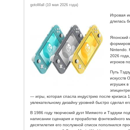
gotoMall
(
10 мая 2026 года
)
Игровая и
длилась б
Японский 
формирова
Nintendo.
2026 года
игроков п
Путь Тэдз
искусств 
игрушек в
эпицентре
— игры, которая спасла индустрию после кризиса 1
увлекательному дизайну уровней быстро сделал е
В 1986 году творческий дуэт Миямото и Тэдзуки п
написании сценария и проработке фэнтезийного м
десятилетия его послужной список пополнился про