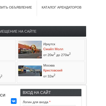
ВИТЬ ОБЪЯВЛЕНИЕ
КАТАЛОГ АРЕНДАТОРОВ
МЕЩЕНИЕ НА САЙТЕ
Иркутск
Смайл Молл
2
2
от 20м
до 270м
Москва
Крестовский
2
от 32м
2
м
ВХОД НА САЙТ
аси
Логин для входа
*