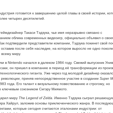
ндустрия готовится к завершению целой главы в своей истории, ко
олее четырех десятилетий.
геймдизайнер Такаси Тэдзука, чье имя неразрывно связано с
нием облика современных видеоигр, официально объявил о своем
 Как подтвердили представители компании, Тэдзука покинет свой по
, оставив после себя наследие, на котором выросло не одно покол
о всему миру.
уки в Nintendo начался в далеком 1984 году. Свежий выпускник Уни
Осаки, он пришел в компанию в период её трансформации из произ
 технологического гиганта. Уже через год молодой дизайнер оказалс
 революции, приняв непосредственное участие в создании
Super M
983 года. Его талант к визуальному повествованию и строгому, но
го ключевым союзником Сигэру Миямото.
одарил миру
The Legend of Zelda
. Именно Тэдзука сыграл решающую
ира Хайрул, заложив основы приключенческого жанра. В последую
ектами, которые сегодня считаются эталонами индустрии: от