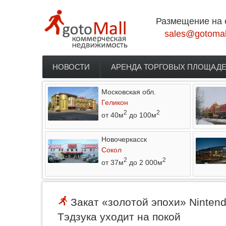
Перейти к основному содержанию
Размещение на 
sales@gotomal
НОВОСТИ
АРЕНДА ТОРГОВЫХ ПЛОЩАД
Главное меню
Московская обл.
Геликон
2
2
от 40м
до 100м
Новочеркасск
Сокол
2
2
от 37м
до 2 000м
Закат «золотой эпохи» Ninten
Тэдзука уходит на покой