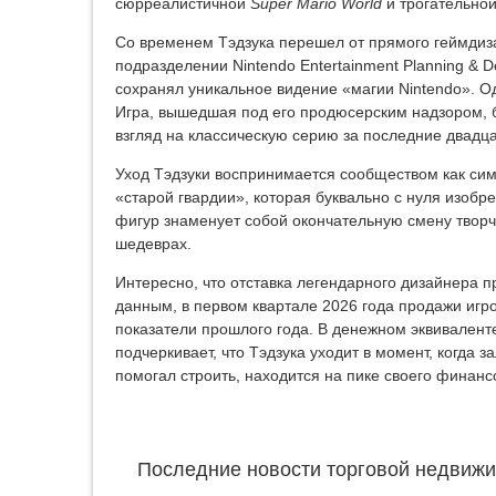
сюрреалистичной
Super Mario World
и трогательно
Со временем Тэдзука перешел от прямого геймдиза
подразделении Nintendo Entertainment Planning & 
сохранял уникальное видение «магии Nintendo». О
Игра, вышедшая под его продюсерским надзором, 
взгляд на классическую серию за последние двадца
Уход Тэдзуки воспринимается сообществом как си
«старой гвардии», которая буквально с нуля изобре
фигур знаменует собой окончательную смену творче
шедеврах.
Интересно, что отставка легендарного дизайнера
данным, в первом квартале 2026 года продажи игро
показатели прошлого года. В денежном эквивален
подчеркивает, что Тэдзука уходит в момент, когда 
помогал строить, находится на пике своего финансо
Последние новости торговой недвижи