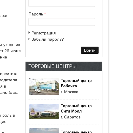
Пароль
*
торая
Регистрация
Забыли пароль?
 уходе из
ст 26 июня
ение
ТОРГОВЫЕ ЦЕНТРЫ
верситета
водителя
Торговый центр
я в
Бабочка
г. Москва
ario Bros.
Торговый центр
Сити Молл
 роль в
г. Саратов
щие
Торговый центр