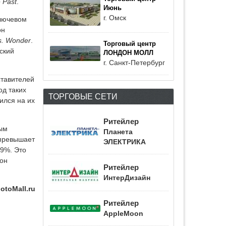
e Past
.
Июнь
г. Омск
ключевом
он
s. Wonder
.
Торговый центр
ский
ЛОНДОН МОЛЛ
г. Санкт-Петербург
ставителей
од таких
ТОРГОВЫЕ СЕТИ
ился на их
Ритейлер
ным
Планета
 превышает
ЭЛЕКТРИКА
29%. Это
 он
Ритейлер
ИнтерДизайн
otoMall.ru
Ритейлер
AppleMoon