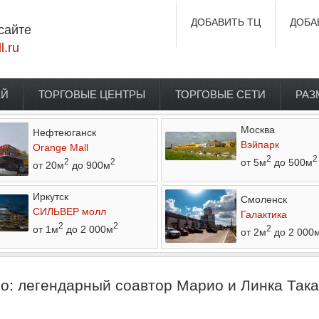
ДОБАВИТЬ ТЦ
ДОБА
сайте
l.ru
ЕЙ
ТОРГОВЫЕ ЦЕНТРЫ
ТОРГОВЫЕ СЕТИ
РАЗ
Москва
Нефтеюганск
Вэйпарк
Orange Mall
2
2
от 5м
до 500м
2
2
от 20м
до 900м
Иркутск
Смоленск
СИЛЬВЕР молл
Галактика
2
2
от 1м
до 2 000м
2
от 2м
до 2 000
do: легендарный соавтор Марио и Линка Так