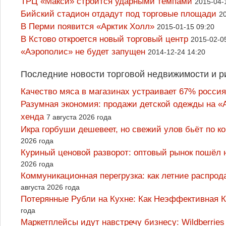
ТРЦ «Макси» строится ударными темпами
2015-04-
Бийский стадион отдадут под торговые площади
2
В Перми появится «Арктик Холл»
2015-01-15 09:20
В Кстово откроется новый торговый центр
2015-02-0
«Аэрополис» не будет запущен
2014-12-24 14:20
Последние новости торговой недвижимости и р
Качество мяса в магазинах устраивает 67% россия
Разумная экономия: продажи детской одежды на «А
хенда
7 августа 2026 года
Икра горбуши дешевеет, но свежий улов бьёт по к
2026 года
Куриный ценовой разворот: оптовый рынок пошёл 
2026 года
Коммуникационная перегрузка: как летние распрод
августа 2026 года
Потерянные Рубли на Кухне: Как Неэффективная
года
Маркетплейсы идут навстречу бизнесу: Wildberrie