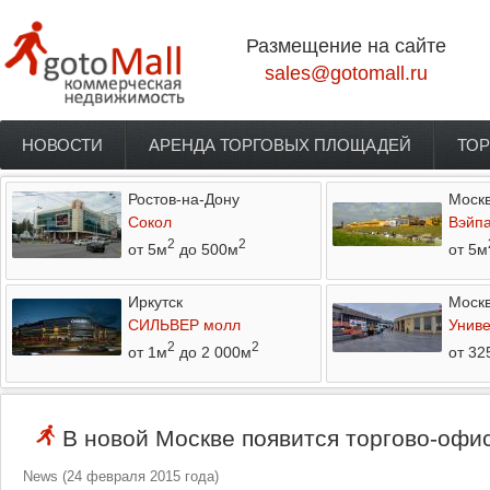
Перейти к основному содержанию
Размещение на сайте
sales@gotomall.ru
НОВОСТИ
АРЕНДА ТОРГОВЫХ ПЛОЩАДЕЙ
ТОР
Главное меню
Ростов-на-Дону
Моск
Сокол
Вэйп
2
2
от 5м
до 500м
от 5м
Иркутск
Моск
СИЛЬВЕР молл
Униве
2
2
от 1м
до 2 000м
от 32
В новой Москве появится торгово-офи
News
(
24 февраля 2015 года
)