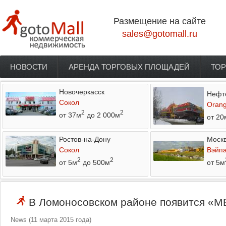
Перейти к основному содержанию
Размещение на сайте
sales@gotomall.ru
НОВОСТИ
АРЕНДА ТОРГОВЫХ ПЛОЩАДЕЙ
ТОР
Главное меню
Новочеркасск
Нефт
Сокол
Orang
2
2
от 37м
до 2 000м
от 20
Ростов-на-Дону
Моск
Сокол
Вэйп
2
2
от 5м
до 500м
от 5м
В Ломоносовском районе появится «М
News
(
11 марта 2015 года
)