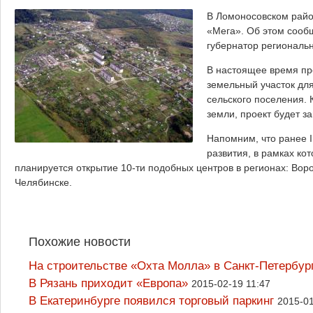
В Ломоносовском райо
«Мега». Об этом сооб
губернатор региональн
В настоящее время пр
земельный участок для
сельского поселения. 
земли, проект будет з
Напомним, что ранее 
развития, в рамках ко
планируется открытие 10-ти подобных центров в регионах: Вор
Челябинске.
Похожие новости
На строительстве «Охта Молла» в Санкт-Петербур
В Рязань приходит «Европа»
2015-02-19 11:47
В Екатеринбурге появился торговый паркинг
2015-01