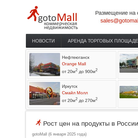
Перейти к основному содержанию
Размещение на 
sales@gotomal
НОВОСТИ
АРЕНДА ТОРГОВЫХ ПЛОЩАД
Главное меню
Нефтеюганск
Orange Mall
2
2
от 20м
до 900м
Иркутск
Смайл Молл
2
2
от 20м
до 270м
Рост цен на продукты в Росси
gotoMall
(
6 января 2025 года
)