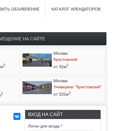
ВИТЬ ОБЪЯВЛЕНИЕ
КАТАЛОГ АРЕНДАТОРОВ
МЕЩЕНИЕ НА САЙТЕ
Москва
Крестовский
2
2
0м
от 32м
Москва
Универмаг "Крестовский"
2
от 325м
2
м
ВХОД НА САЙТ
Логин для входа
*