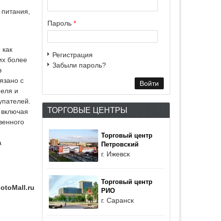
 питания,
Пароль
*
 как
Регистрация
их более
Забыли пароль?
в
язано с
феля и
упателей.
ТОРГОВЫЕ ЦЕНТРЫ
 включая
венного
Торговый центр
а
Петровский
г. Ижевск
Торговый центр
otoMall.ru
РИО
г. Саранск