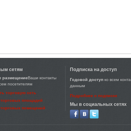
вым сетям
Подписка на доступ
е размещение
Ваши контакты
Годовой доступ
ко всем конт
сем посетителям
данным
ть торговую сеть
Подробнее о подписке
 торговых площадей
Мы в социальных сетях
 торговых помещений