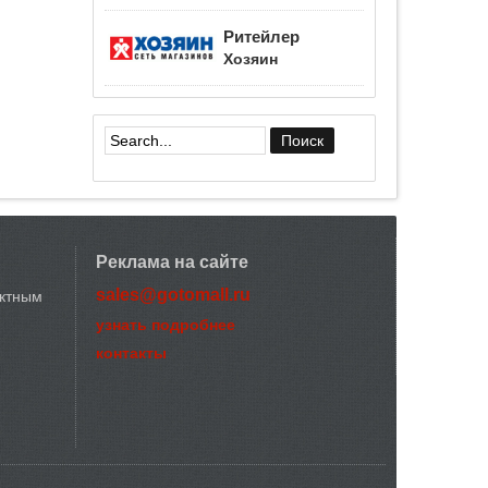
Ритейлер
Хозяин
Форма поиска
Реклама на сайте
sales@gotomall.ru
актным
узнать подробнее
контакты