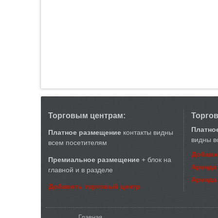
Торговым центрам:
Торго
Платно
Платное размещение
контакты видны
видны в
всем посетителям
Добави
Премиальное размещение
+ блок на
Аренда
главной и в разделе
Аренда
Добавить торговый центр
Вы здесь
Главная