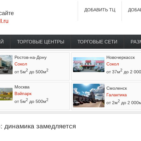
ДОБАВИТЬ ТЦ
ДОБА
сайте
l.ru
ЕЙ
ТОРГОВЫЕ ЦЕНТРЫ
ТОРГОВЫЕ СЕТИ
РАЗ
Ростов-на-Дону
Новочеркасск
Сокол
Сокол
2
2
2
от 5м
до 500м
от 37м
до 2 00
Москва
Смоленск
Вэйпарк
Галактика
2
2
от 5м
до 500м
2
от 2м
до 2 000
и: динамика замедляется