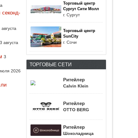
Торговый центр
да
Сургут Сити Молл
 секонд-
г. Сургут
 августа
Торговый центр
SunCity
г. Сочи
3 августа
м
3
ТОРГОВЫЕ СЕТИ
июля 2026
Ритейлер
или
Calvin Klein
Ритейлер
OTTO BERG
Ритейлер
Шоколадница