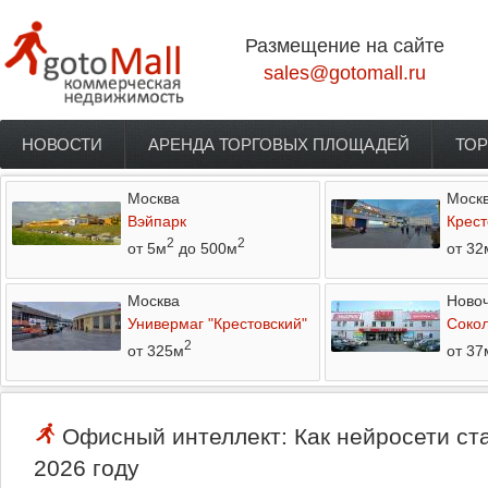
Перейти к основному содержанию
Размещение на сайте
sales@gotomall.ru
НОВОСТИ
АРЕНДА ТОРГОВЫХ ПЛОЩАДЕЙ
ТОР
Главное меню
Москва
Моск
Вэйпарк
Крест
2
2
от 5м
до 500м
от 32
Москва
Новоч
Универмаг "Крестовский"
Соко
2
от 325м
от 37
Офисный интеллект: Как нейросети ст
2026 году