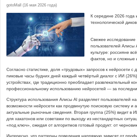
gotoMall
(
16 мая 2026 года
)
К середине 2026 года 
технологической диков
Свежее исследование 
пользователей Алисы 
культуре: россияне вс
фактов, но и сложные 
Согласно статистике, доля «трудовых» запросов к нейросети с 
пиковые часы будних дней каждый четвёртый диалог с ИИ (26%
устройствах, где традиционно преобладает развлекательный ко
профессиональному использованию нейросетей — за последние 
Структура использования Алисы AI разделяет пользователей на
возможности нейросети как продвинутую поисковую систему и 
актуальные рыночные сведения. Вторая группа (25%) видит в И
для хакатонов или советами по выходу из нестандартных ситуа
«под ключ», ожидая от алгоритмов готовый продукт: от чернови
Интересно, что паттерны поведения напрямую зависят от проф