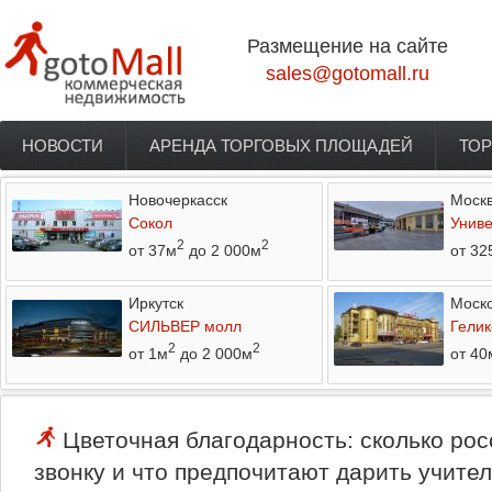
Перейти к основному содержанию
Размещение на сайте
sales@gotomall.ru
НОВОСТИ
АРЕНДА ТОРГОВЫХ ПЛОЩАДЕЙ
ТОР
Главное меню
Новочеркасск
Моск
Сокол
Униве
2
2
от 37м
до 2 000м
от 32
Иркутск
Моско
СИЛЬВЕР молл
Гелик
2
2
от 1м
до 2 000м
от 40
Цветочная благодарность: сколько рос
звонку и что предпочитают дарить учите