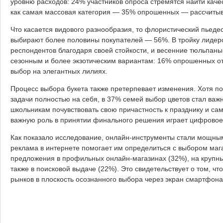
уровню расходов: 24% участников опроса стремятся найти каче
как самая массовая категория — 35% опрошенных — рассчитывае
Что касается видового разнообразия, то флористический пьедес
выбирают более половины покупателей — 56%. В тройку лидер
респондентов благодаря своей стойкости, и весенние тюльпаны 
сезонным и более экзотическим вариантам: 16% опрошенных о
выбор на элегантных лилиях.
Процесс выбора букета также претерпевает изменения. Хотя п
задачи полностью на себя, в 37% семей выбор цветов стал ва
школьникам почувствовать свою причастность к празднику и с
важную роль в принятии финального решения играет цифровое
Как показало исследование, онлайн-инструменты стали мощным
реклама в интернете помогает им определиться с выбором маг
предложения в профильных онлайн-магазинах (32%), на крупны
также в поисковой выдаче (22%). Это свидетельствует о том, ч
рынков в плоскость осознанного выбора через экран смартфона