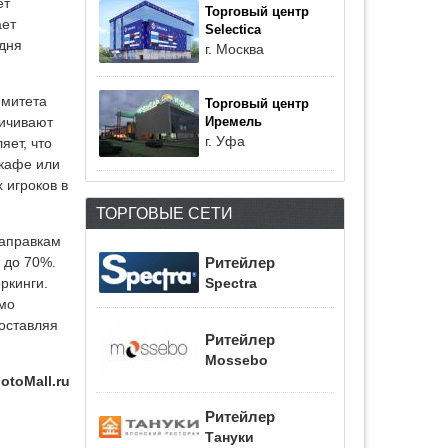
ет
Торговый центр
ает
Selectica
одня
г. Москва
омитета
Торговый центр
ничивают
Иремель
г. Уфа
яет, что
 кафе или
 игроков в
ТОРГОВЫЕ СЕТИ
заправкам
Ритейлер
 до 70%.
ркинги.
Spectra
имо
оставляя
Ритейлер
Mossebo
otoMall.ru
Ритейлер
Тануки