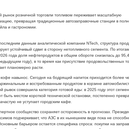
й рынок розничной торговли топливом переживает масштабную
ацию, превращая традиционные автозаправочные станции в пол
ейла и гастрономии.
последним данным аналитической компании NTech, структура про
рует устойчивый сдвиг в сторону нетопливного сегмента. По итога
2026 года доля нефтепродуктов в общем обороте снизилась до 95,
редыдущем году), в то время как присутствие продовольственных т
ает планомерно расти.
 кофе навынос. Сегодня на бодрящий напиток приходится более ч
маржинальным и востребованным продуктом в корзине автомобилист
 рывок совершила категория готовой еды: в 2025 году этот сегмен
 быть местом короткой технической остановки, постепенно превр
зачастую не уступает городским кафе.
пертное сообщество сохраняет осторожность в прогнозах. Президе
имов подчеркивает, что АЗС в их нынешнем виде пока не способн
сновным барьером остается специфика спроса: покупки на заправ