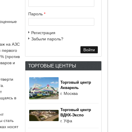
Пароль
*
ноценные
Регистрация
Забыли пароль?
даж на АЗС
м первого
4% (против
оваров и
ТОРГОВЫЕ ЦЕНТРЫ
етверти
Торговый центр
а.
Акварель
т
г. Москва
ащаясь в
Торговый центр
нт
ВДНХ-Экспо
ы стать
г. Уфа
ках носят