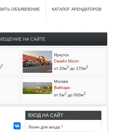
ВИТЬ ОБЪЯВЛЕНИЕ
КАТАЛОГ АРЕНДАТОРОВ
МЕЩЕНИЕ НА САЙТЕ
Иркутск
Смайл Молл
2
м
2
2
от 20м
до 270м
Москва
Вэйпарк
2
2
от 5м
до 500м
ВХОД НА САЙТ
Логин для входа
*