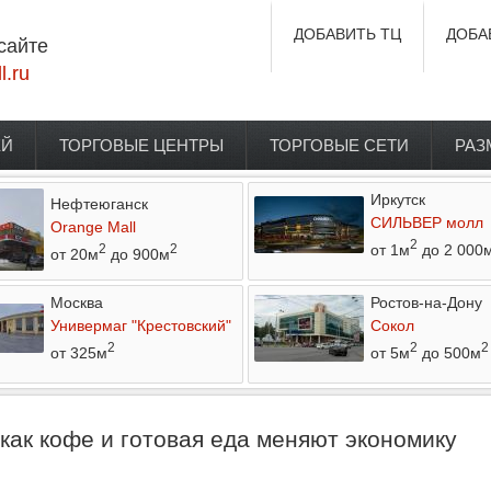
ДОБАВИТЬ ТЦ
ДОБА
сайте
l.ru
ЕЙ
ТОРГОВЫЕ ЦЕНТРЫ
ТОРГОВЫЕ СЕТИ
РАЗ
Иркутск
Нефтеюганск
СИЛЬВЕР молл
Orange Mall
2
от 1м
до 2 000
2
2
от 20м
до 900м
Москва
Ростов-на-Дону
Универмаг "Крестовский"
Сокол
2
2
2
от 325м
от 5м
до 500м
как кофе и готовая еда меняют экономику