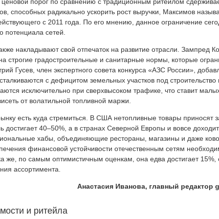
 ценовой порог по сравнению с традиционным ритейлом сдержива
в, способных радикально ускорить рост выручки, Максимов назыв
ействующего с 2011 года. По его мнению, данное ограничение сег
о потенциала сетей.
кже накладывают свой отпечаток на развитие отрасли. Зампред К
на строгие градостроительные и санитарные нормы, которые огра
й Гусев, член экспертного совета конкурса «АЗС России», добавл
сталкиваются с дефицитом земельных участков под строительство
ются исключительно при сверхвысоком трафике, что ставит малых
висеть от волатильной топливной маржи.
 рынку есть куда стремиться. В США нетопливные товары приносят 
ь достигает 40–50%, а в странах Северной Европы и вовсе доходит
иональные хабы, объединяющие рестораны, магазины и даже ково
еспечения финансовой устойчивости отечественным сетям необход
а же, по самым оптимистичным оценкам, она едва достигает 15%, 
ния ассортимента.
Анастасия Иванова, главный редактор g
мости и ритейла