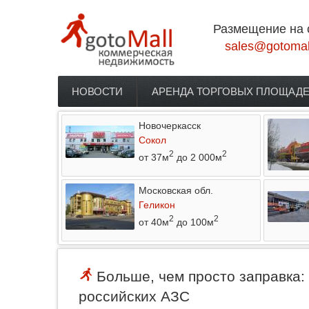
Перейти к основному содержанию
Размещение на 
sales@gotomal
НОВОСТИ
АРЕНДА ТОРГОВЫХ ПЛОЩАД
Главное меню
Новочеркасск
Сокол
2
2
от 37м
до 2 000м
Московская обл.
Геликон
2
2
от 40м
до 100м
Больше, чем просто заправка: 
российских АЗС