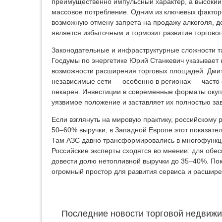
преимущественно импульсный характер, а высокий
массовое потребление. Одним из ключевых факторо
возможную отмену запрета на продажу алкоголя, д
является избыточным и тормозит развитие торговог
Законодательные и инфраструктурные сложности та
Госдумы по энергетике Юрий Станкевич указывает 
возможности расширения торговых площадей. Дмитри
независимые сети — особенно в регионах — часто 
пекарен. Инвестиции в современные форматы окупа
уязвимое положение и заставляет их полностью за
Если взглянуть на мировую практику, российскому
50–60% выручки, в Западной Европе этот показател
Там АЗС давно трансформировались в многофункц
Российские эксперты сходятся во мнении: для об
довести долю нетопливной выручки до 35–40%. Пок
огромный простор для развития сервиса и расшире
Последние новости торговой недвижи