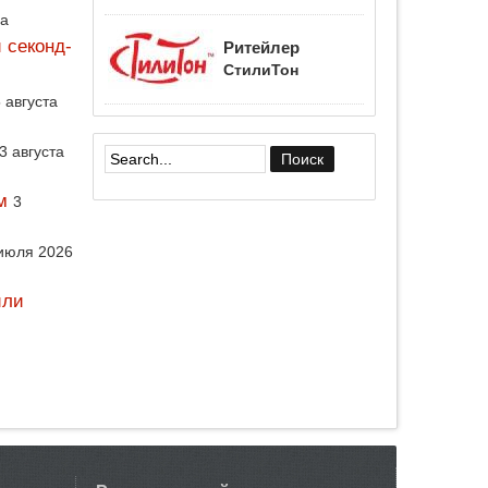
да
 секонд-
Ритейлер
СтилиТон
 августа
3 августа
Форма поиска
м
3
июля 2026
или