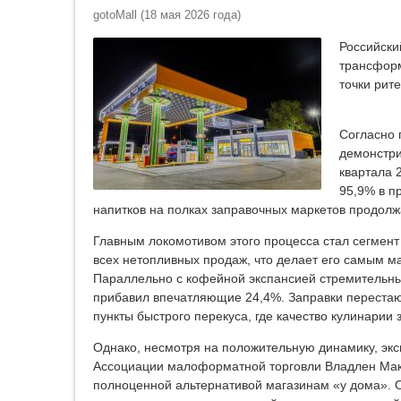
gotoMall
(
18 мая 2026 года
)
Российски
трансформ
точки рит
Согласно 
демонстри
квартала 
95,9% в п
напитков на полках заправочных маркетов продолж
Главным локомотивом этого процесса стал сегмент
всех нетопливных продаж, что делает его самым 
Параллельно с кофейной экспансией стремительный
прибавил впечатляющие 24,4%. Заправки перестают
пункты быстрого перекуса, где качество кулинарии 
Однако, несмотря на положительную динамику, экс
Ассоциации малоформатной торговли Владлен Макс
полноценной альтернативой магазинам «у дома». О